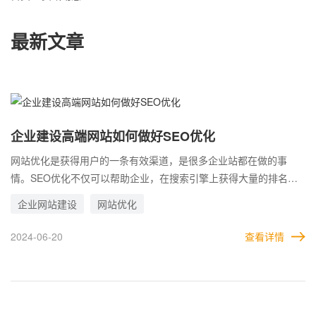
最新文章
企业建设高端网站如何做好SEO优化
网站优化是获得用户的一条有效渠道，是很多企业站都在做的事
情。SEO优化不仅可以帮助企业，在搜索引擎上获得大量的排名和
流量，同时还能提高网站页面的用户体验，更有利于转化。 而网站
企业网站建设
网站优化
优化涉及到的细节很多，是一个长期的过程。需要反反复复，根据
SEO知识，以及网站在搜索引擎上的结果，不断分析和调整才行。
2024-06-20
查看详情
那么，在这一过程中，哪些方法有助于网站做好优化工作?