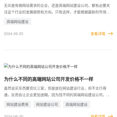
无论是有做网站需求的企业，还是高端网站建设公司，都有必要关
注这个行业的发展趋势和方向。只有这样，才能根据最新的市场行
情，调整自身的计划，得到最好的发展成果。 以建站公司来说，了
高端网站建设
解网站建设的发展趋势，就等于掌握了市场需求，可以及时调整企
业战略规划，领先同行获得更多客户。而作为企业来说，了解最新
2024-06-20
查看详情
的网站建设趋势，可以在做网站时考虑的更全面，获得更好的效
果。
为什么不同的高端网站公司开发价格不一样
虽然说买东西要货比三家，但是放在网站建设行业，却不太行得
通，反而会让企业更加迷糊。因为找不同的高端网站建设公司，得
到的报价有时候完全不在一个档次，差别非常大，导致无法判断。
网站建设费用
网站建设公司
高端网站建设
为什么不同的建站公司，针对网站的报价会有这么大的差别?其实这
里面涉及的因素有很多，并不仅仅只针对网站需求本身，所以价格
2024-06-20
查看详情