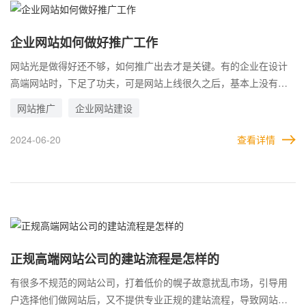
企业网站如何做好推广工作
网站光是做得好还不够，如何推广出去才是关键。有的企业在设计
高端网站时，下足了功夫，可是网站上线很久之后，基本上没有任
何效果，这是因为网站没有做好推广导致的。 常见的网站SEO优
网站推广
企业网站建设
化，付费推广以及各种广告推广等，都是网站对外宣发的有效手
段。只有尽可能扩大网站的影响力，用户才会访问网站。此时再利
2024-06-20
查看详情
用网站的优势，形成循环效应，不断增加流量。
正规高端网站公司的建站流程是怎样的
有很多不规范的网站公司，打着低价的幌子故意扰乱市场，引导用
户选择他们做网站后，又不提供专业正规的建站流程，导致网站做