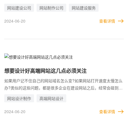
出来之后，根本无法满足用户需求，还不提供相应的技术服务。 正
网站建设公司
网站制作公司
网站建设服务
规专业的高端网站公司，会与客户详细对接，沟通并确认需求，在
详尽的策划方案下，严格执行高端网站的建站流程，确保做出来的
2024-06-20
查看详情
网站高度符合客户所需，并提供专业的售后服务。
想要设计好高端网站这几点必须关注
如果用户记不住自己的网站域名怎么变?如果网站打开速度太慢怎么
办?类似的这些问题，都是很多企业在建设网站之后，经常会碰到
的，因为过于关注价格，选择了不对等的建站服务，结果出现各种
网站设计制作
高端网站设计
情况。 要知道，做网站不是目的，做好一个网站才是目的。要想把
网站做好，就必须要做到该省省该花花。有些必要的支出，必须要
2024-06-20
查看详情
舍得花钱。譬如对网站要求高，那么买服务器时就不能吝啬。