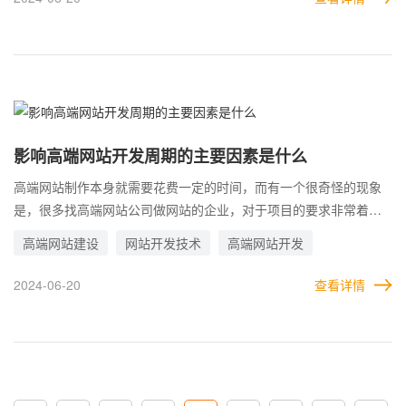
差异才会这么明显。那么，造成这种价格不一的原因是什么?
影响高端网站开发周期的主要因素是什么
高端网站制作本身就需要花费一定的时间，而有一个很奇怪的现象
是，很多找高端网站公司做网站的企业，对于项目的要求非常着
急，在需求很高的前提下，往往对开发周期的要求还很高。 要知
高端网站建设
网站开发技术
高端网站开发
道，定制网站最为耗时。加上客户的高要求，都是影响开发周期的
重要因素。很多时候，开发周期都被反复返工所影响。所以在做高
2024-06-20
查看详情
端网站之前，就需要尽可能的确定各种需求。