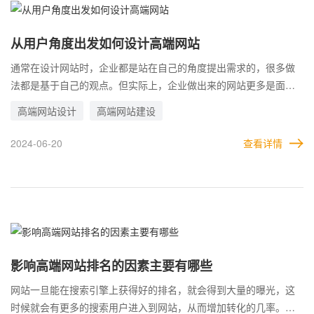
从用户角度出发如何设计高端网站
通常在设计网站时，企业都是站在自己的角度提出需求的，很多做
法都是基于自己的观点。但实际上，企业做出来的网站更多是面对
用户的。如果不能从用户的角度出发去设计，转化效果将大打折
高端网站设计
高端网站建设
扣。 这与数学老师教导学生是一样的道理，有的老师思路很快，一
个题目两三步就解决了。但是很多学生思维跟不上老师的步伐，自
2024-06-20
查看详情
然看不懂。网站也是一样，从用户的角度出发去设计，用户才更容
易理解网站。
影响高端网站排名的因素主要有哪些
网站一旦能在搜索引擎上获得好的排名，就会得到大量的曝光，这
时候就会有更多的搜索用户进入到网站，从而增加转化的几率。因