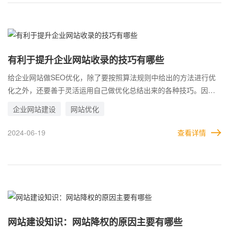
有利于提升企业网站收录的技巧有哪些
给企业网站做SEO优化，除了要按照算法规则中给出的方法进行优
化之外，还要善于灵活运用自己做优化总结出来的各种技巧。因为
算法往往不会给的太明确，而自己总结的优化经验却是经过验证
企业网站建设
网站优化
的。 所以，要想提升企业网站的收录效果，就需要在算法推荐的方
法之上，再利用一些小技巧，从而加速获得收录效果。当然，如果
2024-06-19
查看详情
是搜索引擎强制不收录，也不要着急，按照正确的方法持续优化，
早晚必定会收录。
网站建设知识：网站降权的原因主要有哪些