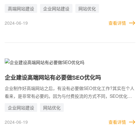
此，大多数企业都希望能做到好而稳的排名。 网站既要获得靠前的
高端网站建设
企业网站建设
网站优化
关键词排名，有需要排名长期保持稳定，其实要做的优化工作很
多。但即使如此，依旧会有各种情况，导致网站的排名出现变化，
2024-06-19
查看详情
从而影响流量和转化。
企业建设高端网站有必要做SEO优化吗
企业制作好高端网站之后，有没有必要做SEO优化工作?其实在个人
看来，是非常有必要的。因为与付费投流的方式不同，SEO优化不
需要每天投入大量预算，只需要专业的SEO人员，或者找专业的高
企业网站建设
网站优化
端网站公司即可。 SEO的优势，在于可以长期免费为企业吸引来自
然流量。首先一个优点是长期，只要关键词排名排名做上去了，网
2024-06-19
查看详情
站质量优化好了，就可以很长时间引流。