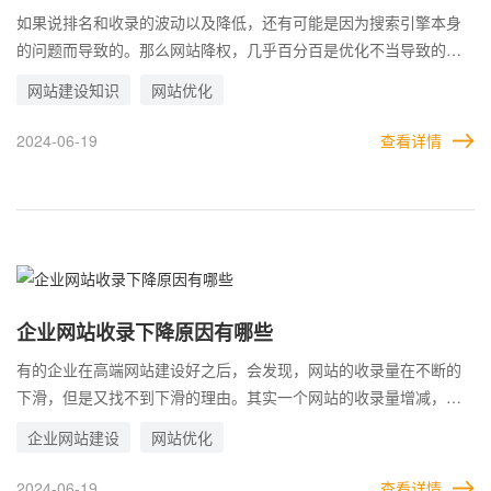
如果说排名和收录的波动以及降低，还有可能是因为搜索引擎本身
的问题而导致的。那么网站降权，几乎百分百是优化不当导致的。
虽然现如今百度动不动也会给网站降权，但并不是所有搜索引擎都
网站建设知识
网站优化
和百度一样。 因此，一旦发现网站在搜索引擎的排名和收录全部处
于异常状态，基本上可以确定，网站被降权了。要及时分析出，到
2024-06-19
查看详情
底是什么原因，哪些操作，导致了网站被惩罚。
企业网站收录下降原因有哪些
有的企业在高端网站建设好之后，会发现，网站的收录量在不断的
下滑，但是又找不到下滑的理由。其实一个网站的收录量增减，是
需要通过多方面不断验证的，并不是单一的原因导致的。 所以企业
企业网站建设
网站优化
一旦遇到收录下降的问题时，不要立马就对网站进行修改，而是根
据实际情况，列出可能的原因，然后一一排查，最终确定导致网站
2024-06-19
查看详情