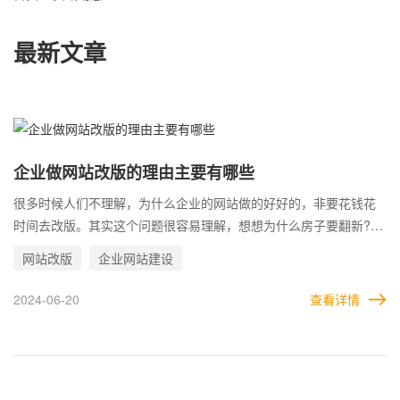
最新文章
企业做网站改版的理由主要有哪些
很多时候人们不理解，为什么企业的网站做的好好的，非要花钱花
时间去改版。其实这个问题很容易理解，想想为什么房子要翻新?为
什么电脑系统从XP升级到了现在的WIN11，就很好解释了。 简单解
网站改版
企业网站建设
释，就是过去的企业网站，已经无法适应当下的时代了。很多企业
网站要做改版，就是因为网站做的太早了，时间太长，网站无论是
2024-06-20
查看详情
结构还是设计，都满足不了当下的用户需求，所以改版势在必行。