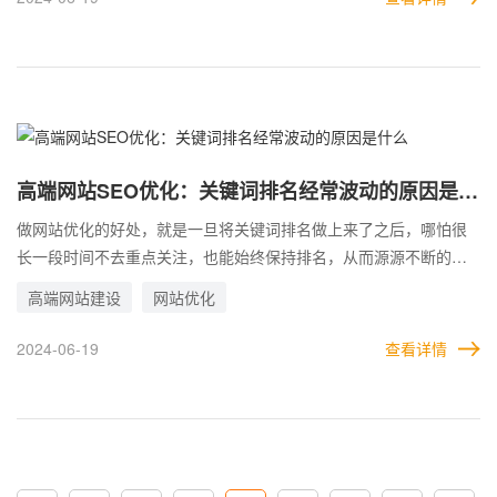
收录下降的原因，及时修改和避免。
高端网站SEO优化：关键词排名经常波动的原因是什
么
做网站优化的好处，就是一旦将关键词排名做上来了之后，哪怕很
长一段时间不去重点关注，也能始终保持排名，从而源源不断的为
企业带来自然流量，这也是SEO优化的主要优势之一。 但是有的企
高端网站建设
网站优化
业在优化高端网站时，会发现自己网站的关键词排名，始终处于波
动状态，不能一直很好的保持稳定现象。那么，造成关键词排名波
2024-06-19
查看详情
动的原因是什么?