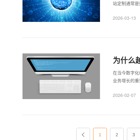
站定制通常是
现和业务目标
2026-03-13
案，但同时也
示，同时提升
策。企业应结
与弊，以保证
为什么
在当今数字化
业务增长的重
业个性化和高
2026-02-07
项重要选择。
发展的重要驱
网站功能与品
优势。
1
2
3