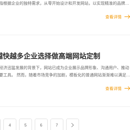
指根据企业的独特需求，从零开始设计和开发网站，以实现精准的品牌呈
。 此类网站在功能、设计以及用户体验方面能够提供高度个性化的解决
查看详情
存在一定的挑战。 高端网站定制能够为企业带来个性化、专业化的线上
品牌形象和用户体验，但也需要企业在预算与资源投入方面做出审慎决
合自身发展阶段、资金情况以及长期战略目标，权衡定制化网站带来的利
投资回报最大化。
服务
越快越多企业选择做高端网站定制
人工智能定制
经济迅猛发展的背景下，网站已成为企业展示品牌形象、沟通用户、推动
要工具。 然而，随着市场竞争的加剧，模板化的普通网站渐渐难以满足
端化的需求，高端网站定制因此成为了众多企业追求差异化发展战略的一
查看详情
 高端网站定制以其独特的设计、技术优势、灵活性和营销能力，成为企
优势
动力。企业选择高端网站定制，是为了通过与专业团队的深度合作，实现
牌宣传的最大化价值，并在竞争日益激烈的市场环境中获得长期的战略性
案例
4
5
6
7