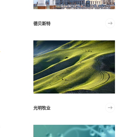
德贝斯特
身
光明牧业
目