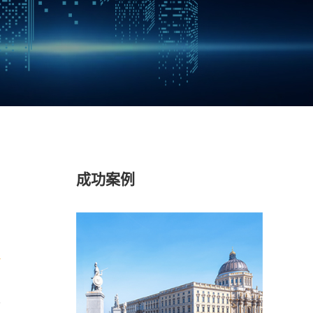
成功案例
输
间