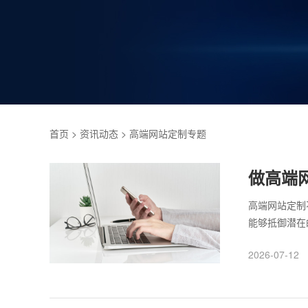
首页
>
资讯动态
> 高端网站定制专题
做高端
高端网站定制
能够抵御潜在
的安全性。采
2026-07-12
的数据传输，
的有效性。 
此，在定制高