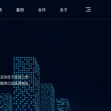
势
案例
合作
关于
点区别在于定制二字，
制能够凸显品牌效应，