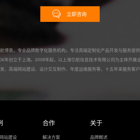
立即咨询
航博景，专业品牌数字化服务机构，专注高端定制化产品开发与服务提供
06年创立于上海。2008年起，以上海引航信息技术有限公司为主体开
发、高端网站建设、设计交互制作、年度运维服务等，十五年来服务客户
例
合作
关于
网站建设
解决方案
品牌概述