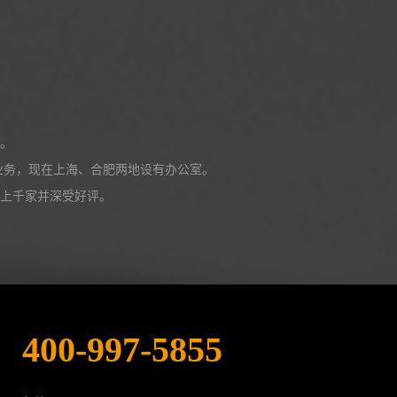
。
展业务，现在上海、合肥两地设有办公室。
上千家并深受好评。
400-997-5855