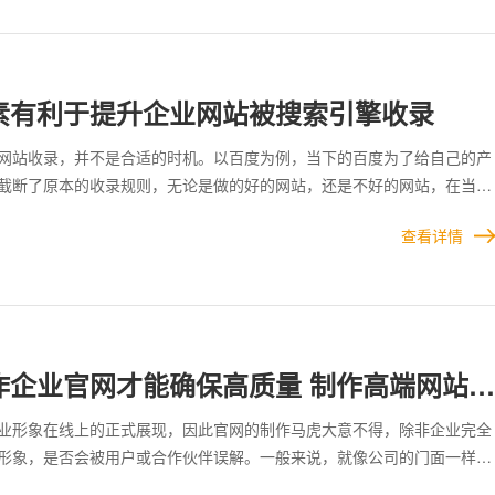
的网站，也确实能够给企业带来很大的效益。
素有利于提升企业网站被搜索引擎收录
网站收录，并不是合适的时机。以百度为例，当下的百度为了给自己的产
截断了原本的收录规则，无论是做的好的网站，还是不好的网站，在当前
常收录。 当然，这种现象不会持续出现。因此，企业在做网站时，只要
查看详情
关注搜索引擎收录问题，依然可以按照各种正确的方式方法去改造网站，
合搜索引擎的收录标准。 想要网站被收录，无论是网站页面中的内容，
，或者网站的结构等，都要符合算法的要求，才更有可能被收录。那么，
有利于企业网站被收录？
作企业官网才能确保高质量 制作高端网站有
.
业形象在线上的正式展现，因此官网的制作马虎大意不得，除非企业完全
形象，是否会被用户或合作伙伴误解。一般来说，就像公司的门面一样，
做的足够好，质量足够高才行。 那么到底什么样的网站，才算是高质量