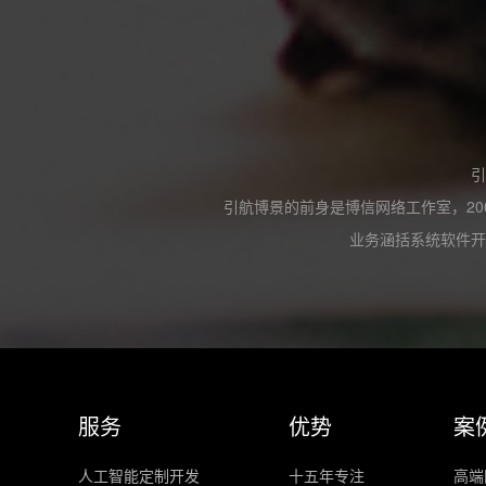
引
引航博景的前身是博信网络工作室，20
业务涵括系统软件开
服务
优势
案
人工智能定制开发
十五年专注
高端