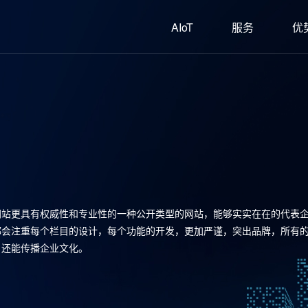
AIoT
服务
优
网站更具有权威性和专业性的一种公开类型的网站，能够实实在在的代表
都会注重每个栏目的设计，每个功能的开发，更加严谨，突出品牌，所有
，还能传播企业文化。