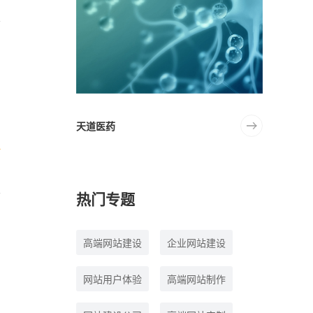
天道医药
不
还
热门专题
高端网站建设
企业网站建设
网站用户体验
高端网站制作
的