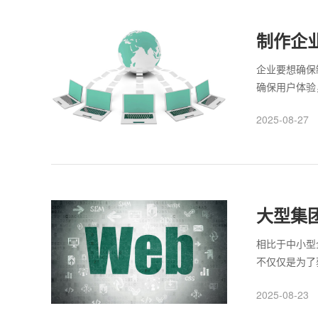
题是需要在企
制作企
企业要想确保
确保用户体验
站在用户的角
2025-08-27
展现在用户面
和企业会好感
数据分析，企
哪些内容，这
为企业调整网
大型集
哪些注..
相比于中小型
不仅仅是为了
客户的竞争已
2025-08-23
竞争市场时，
高端网站特别