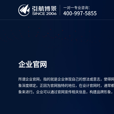
一对一专业咨询：
企业官网
所谓企业官网，指的就是企业体现自己的想法或意志，使得
象深度绑定。正因为官网独特的地位，在设计官网时，通常
象来进行。企业可以通过官网宣传相关信息，构建品牌形象