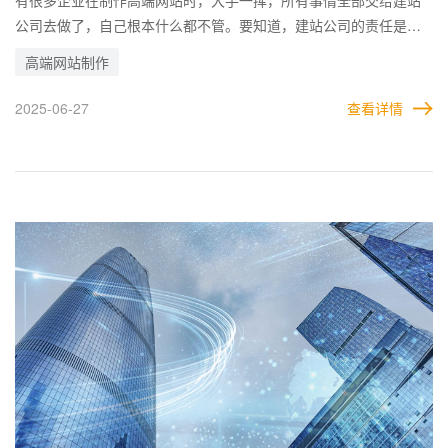
公司去做了，自己根本什么都不管。要知道，建站公司的责任是按
照双方的约定，按需求做好网站即可。 但是，对于一些不影响要求
高端网站制作
和结果的细节问题，建站公司在本质上是没有义务告知企业的，因
为企业并没有提出相关疑问。这就导致了，这些细节问题极有可能
2025-06-27
查看详情
会影响网站的实际效果。 因此，企业自己不可以在做网站的时候，
当甩手掌柜，要考虑到方方面面。这样一来，才可以尽量避免建设
网站过程中出现的各种问题。因为网站一旦上线，这些问题也会随
之展现在用户面前，问题越大。负面效果就越明显。