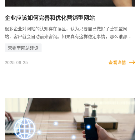
企业应该如何完善和优化营销型网站
很多企业对网站的认知存在误区，认为只要自己做好了营销型网
站，客户就会自动前来咨询。如果真有这样稳定事情，那么谁都可
以自主创业利用网站为企业引来客源了。实际的效果，远不止这么
营销型网站建设
简单。 营销型网站，包括各种门户或品牌网站，实际上都属于数字
化转型的一部分，他们本身并不是万能的，需要协调各种因素相互
2025-06-25
查看详情
配合，经过一定的时间，才有可能达到期望的效果。简单点说，营
销型网站更多是相当于一件好的工具，但这件工具能发挥出多大的
作用，重点还要看使用的人。 因此，企业的思维观念应该转变过
来，结合更多的经验和技巧，总结出哪些手段可以完善和优化营销
型网站，为企业创造更多商机。