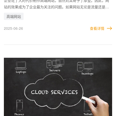
企业花了大的代价制作高端网站，自然对其寄予了厚望。因此，网
站的效果成为了企业最为关注的问题。如果网站无论是流量还是转
化，都不能达到合理预期的话，就要从各个方面加以分析和改进。
高端网站
要知道，影响网站效果的因素有很多。有时候一个小小的不合理设
置，就会直接影响到网站的结果。因此，企业不仅要掌握影响高端
2025-06-26
查看详情
网站效果的各种因素，还需要了解可以解决的办法。 就比如网站明
明吸引来了很多用户，但是大多数看一眼就走了，根本留不住。那
么企业就要考虑是否网站和用户的关联不大，或者网站的风格不被
用户所接受等。这样，才能更好的调整网站。