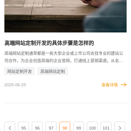
高端网站定制开发的具体步骤是怎样的
高端网站定制通常都是一些大型企业或上市公司去找专业的建站公
司合作，为企业创造高端的企业官网，打通线上营销渠道。从名字
不难看出，定制开发高端网站的要求和难度都偏高，普通网站公司
网站定制开发
高端网站定制
难以完成。 事实上，定制开发高端网站，一般只有专业的高端网站
公司才有能力做到。这不仅需要多年开发高端网站的经验，同时还
2025-06-25
查看详情
要掌握先进的建站技术和审美水平，这样才能在制作网站的过程中
把握好方向和质量，所做出来的网站也更符合企业要求。 企业官网
不仅是展示品牌形象的窗口，更是与客户互动、拓展市场的重要平
台。因此，定制一个符合企业需求、具备独特风格的高端网站，显
得尤为关键。
95
96
97
98
99
100
101