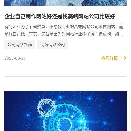
企业自己制作网站好还是找高端网站公司比较好
有的企业为了节省预算，不想找专业的高端网站公司来做网站，而
是想自己做。其实，这就是因为对网站行业不了解而造成的，如果
一个合格的网站轻轻松松就能做出来的话，专业的建站公司也没有
公司网站制作
高端网站公司
存在的必要了。 除非是企业只需要一个网站，不管质量高低，以及
后期可能出现的各种问题。在这种条件下，企业是可以以更低的成
2025-06-27
查看详情
本来制作网站的。但这样的网站能否发挥作用，就得自己判断了。
对网站的要求越高，对技术和水平的要求就越高，毕竟专业的人做
专业的事情。企业要想自己学会设计和前后端技术，难度不可谓不
高。如果是自己组建团队，就需要好好想想，所花的成本与找第三
方相比，谁更经济。