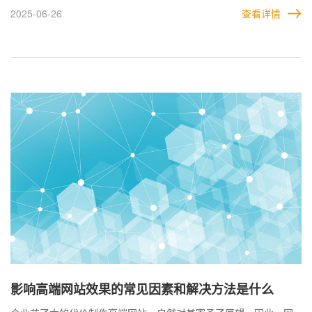
到的漂亮数据永远都是表面的。事实上背后都是有专门的团队在推
2025-06-26
查看详情
广引流，这对账号的运营至关重要。 同样，网站也是如此。由于网
站本身并不具备自动推广的属性，所以企业需要发动自己所能操作
的众多推广平台，将网站推广出去，这样网站的优势和价值，才能
真正发挥出来。
影响高端网站效果的常见因素和解决方法是什么