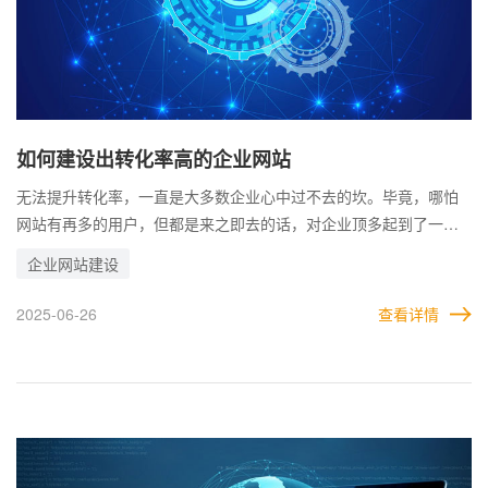
如何建设出转化率高的企业网站
无法提升转化率，一直是大多数企业心中过不去的坎。毕竟，哪怕
网站有再多的用户，但都是来之即去的话，对企业顶多起到了一个
宣传推广的意义，但实际价值并不大。 很多企业都是希望网站能够
企业网站建设
实时转化客户，尽可能的让来的每个人都对自己的产品或业务产生
兴趣。因此，企业需要对自己的网站有精准的定位，这样更容易引
2025-06-26
查看详情
来感兴趣的用户。 因此，对于这一部分企业来说，引流甚至都不是
最关键的，更重要的是来的用户是否属于精准用户，能否被网站转
化。除了引流时要更符合企业需求外，网站的引导也是关键。