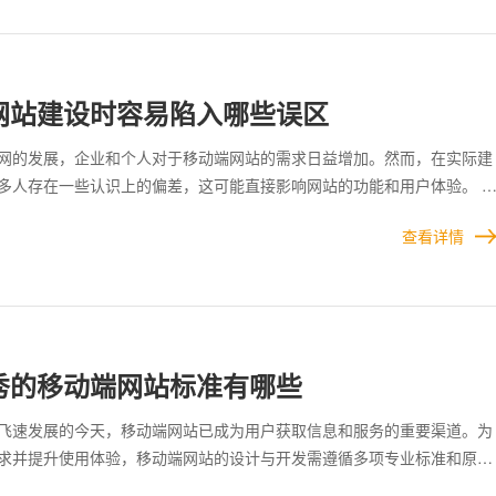
网站建设时容易陷入哪些误区
网的发展，企业和个人对于移动端网站的需求日益增加。然而，在实际建
多人存在一些认识上的偏差，这可能直接影响网站的功能和用户体验。 
建设移动端网站时，将其视作与PC端完全独立的版本，而没有将响应式
查看详情
。这种做法可能导致维护成本增加，同时也无法适应不同屏幕尺寸和设备
户体验受到影响。采用响应式设计不仅能提升网站的兼容性，还能有效降
成本。 移动端网站建设需要从用户需求出发，结合技术与设计的统一规
以上误区，才能真正实现优质的网站体验和商业价值。
秀的移动端网站标准有哪些
飞速发展的今天，移动端网站已成为用户获取信息和服务的重要渠道。为
求并提升使用体验，移动端网站的设计与开发需遵循多项专业标准和原
秀的移动端网站不仅需要技术的支持，还需深刻理解用户行为与需求。从