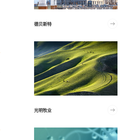
德贝斯特
的
网
光明牧业
的