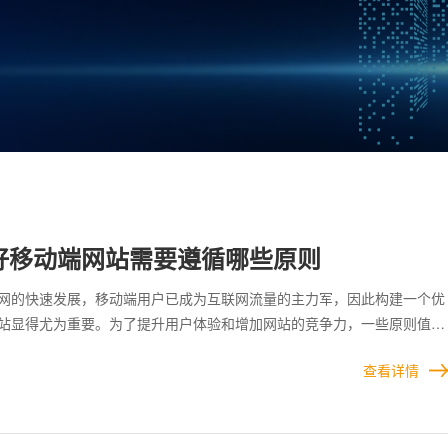
好移动端网站需要遵循哪些原则
网的快速发展，移动端用户已成为互联网流量的主力军，因此构建一个优
站显得尤为重要。为了提升用户体验和增加网站的竞争力，一些原则值得
端屏幕尺寸较小，因此繁杂的界面设计不仅会让用户感到视觉疲劳，还可
查看详情
快速找到所需信息。通过优化信息结构、精简界面元素，以及采用清晰的
以有效提升用户的使用效率与满意度。 一个优秀的移动端网站应在设计
和用户体验之间取得平衡。遵循上述原则，结合用户需求进行细节调整，