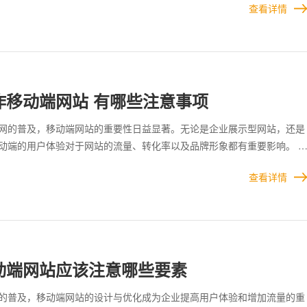
查看详情
容优化，再到安全保障与持续维护，每个环节都不可忽视。 只有遵循这
造出高质量、用户喜爱的移动端网站。
作移动端网站 有哪些注意事项
网的普及，移动端网站的重要性日益显著。无论是企业展示型网站，还是
动端的用户体验对于网站的流量、转化率以及品牌形象都有重要影响。 
需要从多个方面着手，以确保移动端网站的质量和用户满意度。 制作移
查看详情
需要通盘考虑用户体验、技术实现与性能优化的系统工程。通过合理的设
方案，在满足用户需求的同时，也能帮助企业实现更高的业务目标。
动端网站应该注意哪些要素
的普及，移动端网站的设计与优化成为企业提高用户体验和增加流量的重