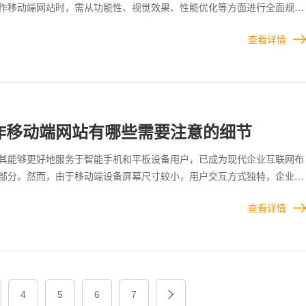
作移动端网站时，需从功能性、视觉效果、性能优化等方面进行全面规
满足目标用户的使用需求和习惯。 制作移动端网站是一项需要技术与设
查看详情
作。在操作过程中应从用户角度出发，关注细节，最大化提升用户体验，
转化率。优秀的移动端网站设计能够为企业带来更多商业机会，同时也能
户。 互联网行业的快速发展，现在很多企业开始重视网站建设，其中移
大，移动端网站建设已经是必不可少，所以移动端网站建设的需要注意的
服务
作移动端网站有哪些需要注意的细节
人工智能定制
其能够更好地服务于智能手机和平板设备用户，已成为现代企业互联网布
部分。然而，由于移动端设备屏幕尺寸较小，用户交互方式独特，企业在
过程中，需要考虑多个方面，以确保用户体验和功能性得到最佳平衡。 
查看详情
同，移动端网站相当于把所有的内容全部浓缩在巴掌大小的手机屏幕上，
优势
容的布局，页面的展现形式，以及网站性能等方面，都会有很高的要求。
应式设计，就是针对不同手机屏幕而设计的解决方案，方便用户在各种设
浏览网站。还有兼容性等方面，也是会和PC站有明显的区分。
案例
4
5
6
7