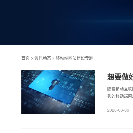
首页
>
资讯动态
> 移动端网站建设专题
想要做
随着移动互联
秀的移动端网
遵循。 移动
2026-06-06
导致用户无法
导航设计，可
观、技术优化