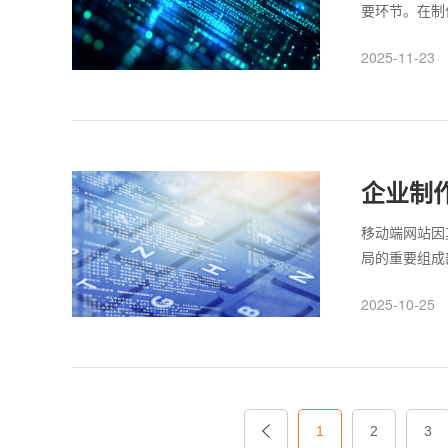
要环节。在制
划，确保可以
2025-11-23
双重配合的工
增强网络流量
更好地服务用
端流量越来越
情况有很多。
企业制
移动端网站因
局的重要组成
网站设计开发
2025-10-25
传统的PC不
因此对网站内
比如常见的响
备上都能有效
1
2
3