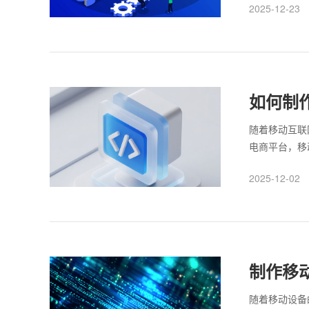
2025-12-23
应式设计到内
标准，方能打
如何制
随着移动互联
电商平台，移
开发过程中，
2025-12-02
端网站是一项
计规划与技术
制作移
随着移动设备