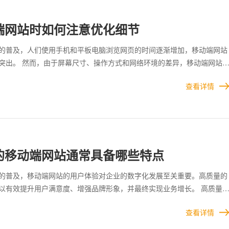
正满足市场与用户期待的产品。
端网站时如何注意优化细节
的普及，人们使用手机和平板电脑浏览网页的时间逐渐增加，移动端网站
突出。 然而，由于屏幕尺寸、操作方式和网络环境的差异，移动端网站
要特别注重细节，以确保用户体验和网站性能的提升。 企业在做移动端
查看详情
确，细节优化对于提升用户体验和网站竞争力至关重要。从页面设计到技
内容呈现和SEO策略，每一环节都需要开发者用心关注，不断测试和调
佳效果。
的移动端网站通常具备哪些特点
的普及，移动端网站的用户体验对企业的数字化发展至关重要。高质量的
以有效提升用户满意度、增强品牌形象，并最终实现业务增长。 高质量
仅需要具备响应式设计、快速加载速度和优秀的用户体验，还需注重内容
查看详情
以及搜索引擎优化。 这些特点共同构成了用户友好型移动网站的核心要
功运营奠定了坚实的基础。