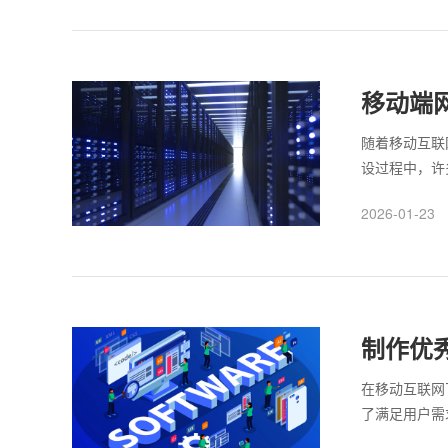
移动端
随着移动互联
设过程中，许
如很多企业在
2026-01-23
设计纳入规划
类型，使得用
低开发和运维
划，避免陷入
制作优
在移动互联网
了满足用户需
则。 制作优