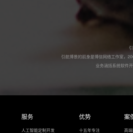
引
引航博景的前身是博信网络工作室，20
业务涵括系统软件开
服务
优势
案
人工智能定制开发
十五年专注
高端