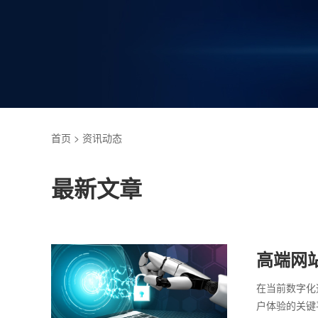
首页
> 资讯动态
最新文章
高端网
在当前数字化
户体验的关键