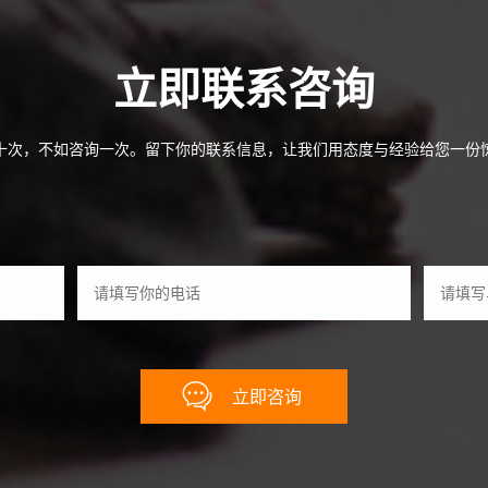
立即联系咨询
十次，不如咨询一次。留下你的联系信息，让我们用态度与经验给您一份
立即咨询