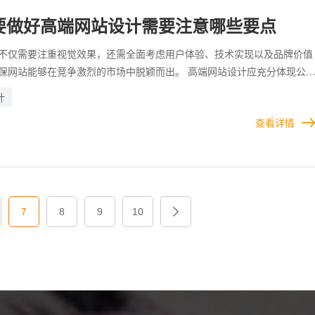
要做好高端网站设计需要注意哪些要点
优势
不仅需要注重视觉效果，还需全面考虑用户体验、技术实现以及品牌价值
保网站能够在竞争激烈的市场中脱颖而出。 高端网站设计应充分体现公
核心价值。设计过程中应结合企业的行业特点、目标客户群体以及品牌调
计
案例
牌一致的配色方案、字体设计和视觉风格，以增强品牌识别度，同时保持
查看详情
。 公司在进行高端网站设计时，需要综合考虑品牌形象、用户体验、内
新以及持续优化等多方面因素，以确保打造出更具吸引力和竞争力的线上
的发展提供有力支持。
合作
7
8
9
10
关于