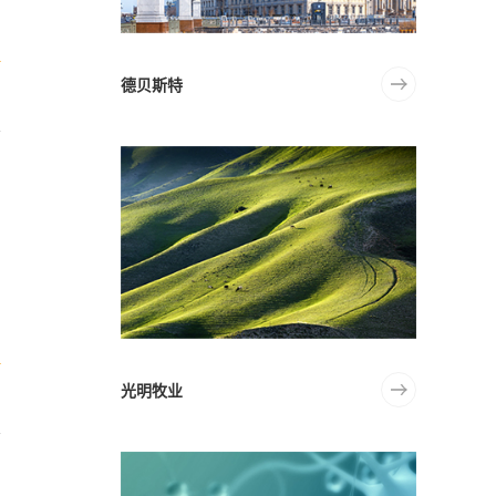
合
德贝斯特
用
搜
光明牧业