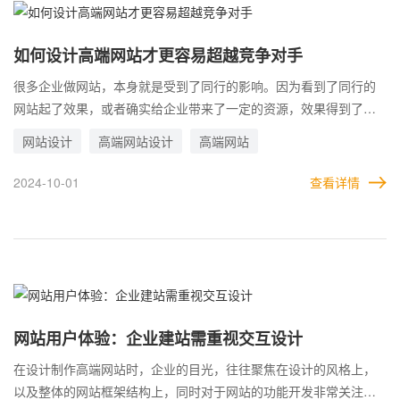
上，所以无法实现效益最大化。
如何设计高端网站才更容易超越竞争对手
很多企业做网站，本身就是受到了同行的影响。因为看到了同行的
网站起了效果，或者确实给企业带来了一定的资源，效果得到了论
证。因此，自己也下定决心制作网站，来获得同样的效果。 只不
网站设计
高端网站设计
高端网站
过，思路可以借鉴，方法和效果却是借鉴不了的，哪怕企业建设一
个和同行完全一模一样的网站，也不可能达到同样的效果。因为网
2024-10-01
查看详情
站的运营手段和方法多种多样，并不是全部呈现在眼前的。 也就是
说，同行用了哪些方法，付出了怎样的代价，才达到目前的效果，
这是企业并不知道的。比如说，企业自己只安排了一两个人来维护
网站，可是对手却有十几个人甚至更多人在同时对网站进行运营，
这样一来，效果是明显不一样的。
网站用户体验：企业建站需重视交互设计
在设计制作高端网站时，企业的目光，往往聚焦在设计的风格上，
以及整体的网站框架结构上，同时对于网站的功能开发非常关注。