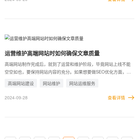
SEO，就是因为心态比较急，宁愿花钱做推广。 只是由于SEO优化
越来越注重用户体验，网站的设计与功能越符合用户喜好、需求，
那么就越有可能获得搜索引擎的好评，在后续的排名中会更加靠
前。这实际上与其他推广是不冲突的，都需要做好页面的体验，以
提高转化。
运营维护高端网站时如何确保文章质量
高端网站制作完成后，就到了运营和维护阶段，毕竟网站上线不能
空空如也，要保持网站内容的充分。如果想要做SEO优化方面，对
于运营的要求则更高。文字作为构成网站的主要元素之一，内容质
高端网站建设
网站维护
网站运维服务
量更是关键。 很多企业不明所以，在更新文章时陷入了误区，认为
文章不重要，极力隐藏甚至完全不展示。或者更新的文章非常简
2024-09-28
查看详情
短，一百多字甚至几十个字。有的则更过分，直接把别人的网站内
容拿过来粘贴到自己的站点中。 这些做法，都对网站建设没有半点
好处。网站本身就是内容构成的，要想脱离文章做运营，是非常不
现实的。虽然企业的目的是转化客户，但是在引流推广环节，用户
大多数都是从文章来的，要想形成转化，文章的质量就是关键。