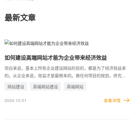
最新文章
如何建设高端网站才能为企业带来经济效益
坦白来说，基本上所有企业建设网站的目的，都是为了经济效益来
的。从企业来说，效益才是最根本的。做任何项目的规划，终究是
为了给企业创造效益，这样企业才能持续的发展，网站也不例外。
网站建设
高端网站建设
高端网站
做网站无论是打响品牌知名度，还是为企业引流，带来客户，最终
都是要转化为与企业有交易合作的资源，效益就由此产生了。建设
2024-10-01
查看详情
高端网站时之所以从用户体验出发，其根本还是为了赢得客户的信
任，这样才容易转化。 不过，并不是有了网站，就一定能带来经济
效益。甚至有的网站设计的十分出色，也花了大的代价推广，但是
效果始终不温不火。这很可能是因为网站并没有处于正确的轨道