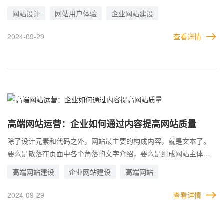
但是很多企业，其实忽视了网站中的各种交互设计。 早期的网站其
网站设计
网站用户体验
企业网站建设
实很少应用到交互设计，网站的页面显得非常呆板，不具有灵动
性。用户访问页面只是单纯地点击并浏览，很难形成相应的互动操
2024-09-29
查看详情
作。缺失了交互设计的页面，很难调起用户的兴趣与积极性。 近年
来随着数字化进程的加快，以及互联网的迭代更新，包括智能手机
的普及，互联网群体越来越庞大，越来越多企业开始出来抢占商
机。而利用网站时，交互设计的效果就非常明显。
高端网站运营：企业如何通过内容提高网站质量
除了设计元素和代码之外，网站最主要的构成内容，就是文本了。
要么是散落在页面中各个角落的文字介绍，要么是组成网站主体内
容的文章资讯，都对网站的质量有着重要的影响。 有的网站，直接
高端网站建设
企业网站建设
高端网站
采用别人的内容，把竞争对手与同行的内容拿过来复制粘贴，行业
内叫做采集。这种通常适用于网站内容数量庞大的网站。虽然看上
2024-09-29
查看详情
去网站更丰富了，但是毫无自己的内容。 而作为用户，在访问一个
网站时，设计效果的好坏，只是初步印象，最重要的甚至决定转化