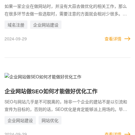
面影响
如果一家企业在做网站时，并没有大蒜去做优化的相关工作，那么
在很多环节去做一些选取时，需要注意的方面就会相对少很多。而
如果想兼顾SEO优化，那么就有很多事项需要提前了解和注意，域
域名注册
企业网站建设
名就是其一。 很多人并不会把域名和网站优化挂上关系，但是一旦
要做优化，二者之间的联系可就多了去。域名的选择不是随意乱选
2024-09-29
查看详情
的，有的域名虽然符合自己的想法，但是存在降权历史，拿来自己
做网站，很有可能会违背优化原则。 此外，域名的选取还有诸多条
条框框类的注意事项，但总结起来只有一点，那就是这域名对谁影
响最大，就越需要谨慎选择。企业做网站面对的是用户，自然要考
虑他们的意见。
企业网站做SEO如何才能做好优化工作
SEO与网站几乎是不可脱离的，除非一个企业的建站不是以引流和
宣传为目标的，否则的话，SEO优化是肯定能够派上用场的。毕竟
可以免费获得流量和资源，没有哪家企业会拒绝。 只能说，网站的
企业网站建设
网站优化
SEO优化和其他工作一样，都存在进展和效果。网站优化并不是做
了就立马起效，而是有个阶段的过程。有的企业之所以不愿意做
2024-09-29
查看详情