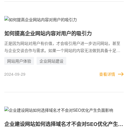
的，还在于内容自身。尤其是一些特殊行业，每一个企业都存在不
同说法的时候，烂大街的内容就会尤其让用户反感。
如何提高企业网站内容对用户的吸引力
正是因为网站对用户有价值，才会吸引用户进一步访问网站，甚至
与企业交谈合作与需求。如果一个网站的内容无法做到具备十足的
吸引力，自然是也不会有用户来访问，更不会给企业带来业绩和价
网站用户体验
企业网站建设
值。 一说到网站对用户的吸引力，首先想到的就是网站的设计。这
是触发用户视觉神经最明显的元素。设计的水平在线，才是打开用
2024-09-29
查看详情
户意向的关键。如果企业网站连设计都做不到，那么就更不用谈会
吸引用户了。 除了这个最重要的元素，其实网站的内容，同样也会
产生影响。设计无论怎么说，是一种虚无的表现形式，而内容是实
实在在的，更是很多用户访问网站时，最想了解的重要因素。
企业建设网站如何选择域名才不会对SEO优化产生负