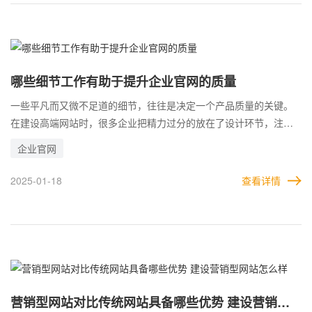
用户不俗的浏览体验。如果企业网站非常符合用户喜好，那么将有
利于企业对用户做转化。 那么，企业可以利用哪些方法，来尽可能
提升高端网站的质量和水准?
哪些细节工作有助于提升企业官网的质量
一些平凡而又微不足道的细节，往往是决定一个产品质量的关键。
在建设高端网站时，很多企业把精力过分的放在了设计环节，注重
页面的效果。但实际上，一些很平常的细节，同样会对整站的质量
企业官网
产生影响。 以网址为例，很多企业会觉得随便选一个就行了，甚至
为了节省预算而选择特别便宜的。但其实，不同类型的域名，给高
2025-01-18
查看详情
端网站带来的效果有天壤之别。 比如没有黑历史的老域名，虽然价
格高，但是网站一旦使用，无论是排名还是流量，可能都远超普通
域名做的网站。另外，用户对域名也有自己的判断，有些后缀的域
名在用户眼中，就是不值得信任的。
营销型网站对比传统网站具备哪些优势 建设营销型