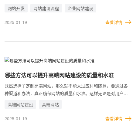
时，其他内容都交给技术，自己只重点关注设计环节。 或者企业对
网站开发
网站建设流程
企业网站建设
功能要求最严格，所以在网站制作的整个过程中，十分注重开发阶
段。但无论是哪种，都是不妥的。因为企业网站开发是一个整体的
2025-01-19
查看详情
工作，需要统领全局，才能真正把握网站的质量。 在实际的网站开
发过程中，总是会出现顾此失彼的情况。比如过分注重这个功能，
而对其他方面有所疏漏，最后做出来的网站看着像高端，实际上质
量又不达标，什么都没做好。足可见，熟悉整个开发流程的重要
性。
哪些方法可以提升高端网站建设的质量和水准
既然选择了定制高端网站，那么就不能太过应付和随意，要通过各
种渠道和办法，真正确保网站的质量和水准。这样无论是对用户，
对搜索引擎，还是对其他平台，都有很大的好处。 企业的网站质量
高端网站建设
高端网站
若是在建设时，就能得到明显的提升。搜索引擎会对网站格外关
注，无论是收录还是排名，都会相比普通网站有很大的优待。同
2025-01-19
查看详情
样，第三方平台也更喜欢优质的网站，使用高质量的网站去推广宣
传，所受到的限制也会更小。 此外，高水平的网站本身就能够带给