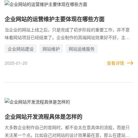
企业网站的运营维护主要体现在哪些方面
当企业的网站上线之后，只是完成了初步阶段的重要工作，并不意
味着网站项目已经结束了。企业制作的高端网站效果好不好，主要
还是看企业如何去运营和维护网站。 这就等同于在培养一样，再好
企业网站建设
网站维护
网站运维服务
的种子，如果得不到好的栽培，一样会枯萎;再聪明的神童，如果不
能好好教育，一样会泯然众人矣。同样，网站即使有再好的底子，
2025-01-20
查看详情
如果不能细心维护，正确运营，同样没有效果。 那么，企业要想让
网站发挥更好的作用，应该如何维护，怎么做好网站的运营工作?
企业网站开发流程具体是怎样的
大多数企业制作自己的官网时，都不会太在意具体的流程，而是只
关注某一个点。比如自己对网站的设计效果最在意，那么在建站