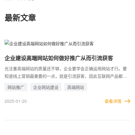
最新文章
企业建设高端网站如何做好推广从而引流获客
光注重高端网站的质量还不够，企业要学会正确运用网站才行。要
知道线上营销最重要的一点，就是引流获客，因此互联网产品都必
须要经历一个重要的过程，那就是推广。 有效的推广，可以让更多
网站推广
企业网站建设
高端网站
潜在用户发现自己，从而找到自己进行合作或者交易。企业做网站
本就是出于商业目的，因此网站必须要做好推广工作，从而为企业
2025-01-20
查看详情
创造更多流量，带来更多用户。 而市面上推广的方式有很多，不同
的平台，推广手段和效果也各不相同，需要企业按照自己的实际情
况去不断尝试，最终找到最适合自己的推广方法。