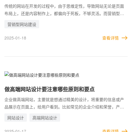
网站怎么样
传统的网站在开发的过程中，由于思维定性，导致网站无论是页面
布局上，还是内容制作上，都偏向于死板，不够灵活。而营销型网
站正好相反，页面的布局设计更加符合用户的喜好，能够带动用户
营销型网站建设
的兴趣，引导用户操作。 传统的网站建站时很少做详细的规划，导
致定位不清晰，目标方向都很模糊。最大的作用，可能就只有展现
2025-01-18
查看详情
了。而营销型网站则带有很强烈的目标，这样无论是制作还是运
营，都有明确的方向。 相比之下，建设营销型网站要比传统网站好
得多，最起码优势方面就很明显。
做高端网站设计要注意哪些原则和要点
企业做高端网站，主要就是想通过精美的设计，将重要的信息或产
品展示在页面上，给用户看到。比如常见的企业介绍和荣誉，产品
介绍，行业资讯以及需求解决防范等。 做高端网站设计和策划，主
网站设计
高端网站设计
要是希望能够通过企业的网站首页、企业介绍、产品/服务信息，让
客户更清楚的了解企业的业务范围。 客户可以随时通过网站了解企
2025-01-17
查看详情