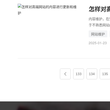
怎样对
内容维护，在
于不熟悉网站
提不上日程。
网站维护
庭。因此企业
2025-01-23
企业应该如何
133
134
135