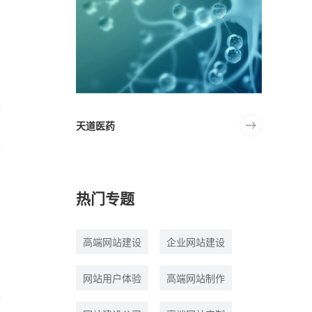
在
站
天道医药
热门专题
高端网站建设
企业网站建设
结
网站用户体验
高端网站制作
，