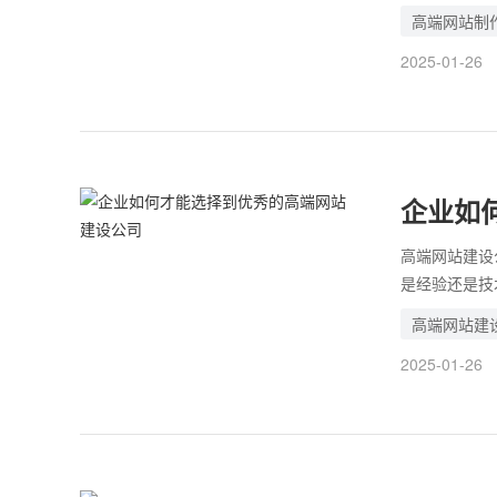
止一种了。 
高端网站制
人能够给企业
2025-01-26
经不容易了，
端和后端人员
企业如
高端网站建设
是经验还是技
网络，所以一
高端网站建
明智。只不过
2025-01-26
公司对客户都
网站公司，企
里上海引航为
手，快速判断