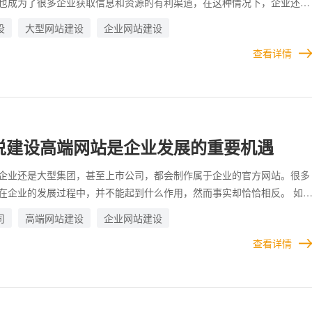
也成为了很多企业获取信息和资源的有利渠道，在这种情况下，企业还有
吗? 虽然短视频现如今占据了人们的生活，蕴含着庞大的商机。但事实
设
大型网站建设
企业网站建设
在企业的发展中，仍然承担着非常重要的作用。并且，在很多方面，短视
查看详情
不了网站的作用的。
说建设高端网站是企业发展的重要机遇
企业还是大型集团，甚至上市公司，都会制作属于企业的官方网站。很多
在企业的发展过程中，并不能起到什么作用，然而事实却恰恰相反。 如
业的发展增添助力，就不会有这么多企业愿意花钱和时间去制作高端网站
司
高端网站建设
企业网站建设
型企业，他们之所以能做到如今的规模，自然有过人之处，不可能花钱制
服务
查看详情
用的网站。
人工智能定制