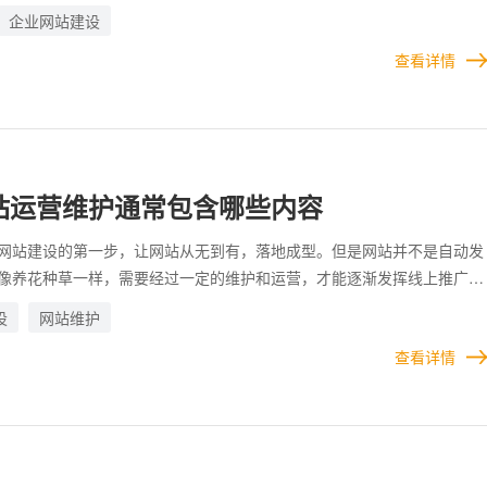
网站的用户访问量，企业网站的设计工作就不可忽视，它是影响访客体验
企业网站建设
会对后续的转化、推广、分享和推荐产生重要影响。
查看详情
站运营维护通常包含哪些内容
网站建设的第一步，让网站从无到有，落地成型。但是网站并不是自动发
像养花种草一样，需要经过一定的维护和运营，才能逐渐发挥线上推广宣
对于大多数企业来说，并不懂得如何运营高端网站，如果没有专业的运维
设
网站维护
业面对网站被攻击、篡改等各种异常时，根本无法处理，导致网站根本无
查看详情