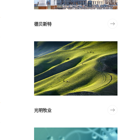
德贝斯特
人
光明牧业