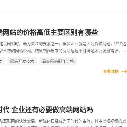
端网站的价格高低主要区别有哪些
建设网站时，最为关注的要素之一。很多企业就是因为价格问题，往往选
求不符的网站公司，结果制作出来的网站远远不能满足企业发展需求，等
折兵。 实际上，网站开发价格的高低并不是胡乱报的，而是建站公司根
发
网站开发技术
高端网站制作价格
求，以及其他多方面因素综合制定的。贵有贵的道理，便宜的自然也有其
查看详情
如何选择，全看企业如何取舍。
时代 企业还有必要做高端网站吗
动互联网的快速发展，新媒体已经成为了时代的主流，其中以短视频的发