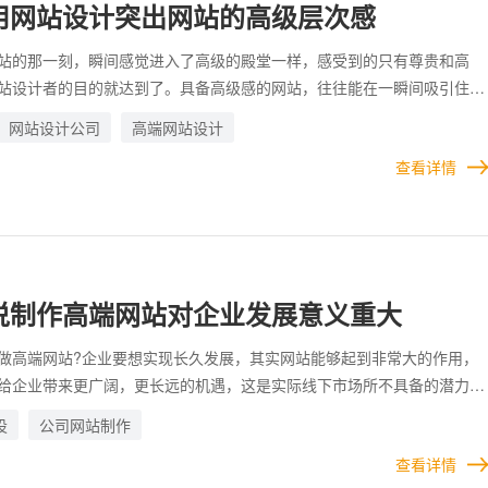
用网站设计突出网站的高级层次感
站的那一刻，瞬间感觉进入了高级的殿堂一样，感受到的只有尊贵和高
站设计者的目的就达到了。具备高级感的网站，往往能在一瞬间吸引住用
激发用户的兴趣。 而要想网站体现出高级感，就需要在设计方面下足了
网站设计公司
高端网站设计
一些设计技巧和经验，可以凸显出网站的高端效果，从而达到高级的层
查看详情
见的设计手段有哪些?
说制作高端网站对企业发展意义重大
做高端网站?企业要想实现长久发展，其实网站能够起到非常大的作用，
给企业带来更广阔，更长远的机遇，这是实际线下市场所不具备的潜力。
这个行业竞争激烈的社会，要想发展的更好，就要拥抱多元化发展。不能
设
公司网站制作
。开拓线上市场，利用多种渠道，照样可以为企业引流获客，扩大影响。
查看详情