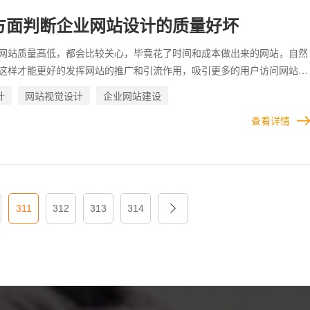
方面判断企业网站设计的质量好坏
优势
网站质量高低，都会比较关心，毕竟花了时间和成本做出来的网站，自然
这样才能更好的发挥网站的推广和引流作用，吸引更多的用户访问网站。
交给专业的第三方高端网站公司去做的，因此，企业在验收时，要对网站
计
网站视觉设计
企业网站建设
案例
低与否，有明确而清晰的判断，这样可以确保最终上线时，网站符合自己
查看详情
要求。
合作
311
312
313
314
关于