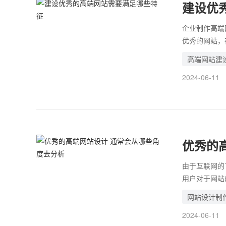
建设优
企业制作高端
优秀的网站，
易，但是做好
高端网站建
多的转化资源
2024-06-11
达到优秀网站
优秀的
由于互联网的
用户对于网站
通过网站设计
网站设计制
计环节煞费苦
2024-06-11
从哪些角度去