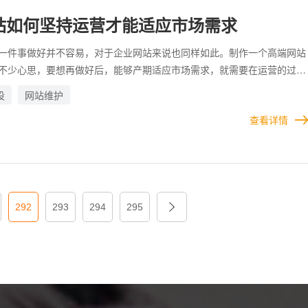
站如何坚持运营才能适应市场需求
优势
一件事做好并不容易，对于企业网站来说也同样如此。制作一个高端网站
不少心思，要想再做好后，能够产期适应市场需求，就需要在运营的过程
 根据新的市场形势，对网站进行相对应的调整，让网站始终紧跟时代发
设
网站维护
案例
能更持久的运营网站，不至于掉队。这对企业的可持续发展，也有着莫大
查看详情
合作
292
293
294
295
关于