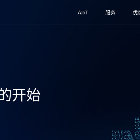
AIoT
服务
优
的开始