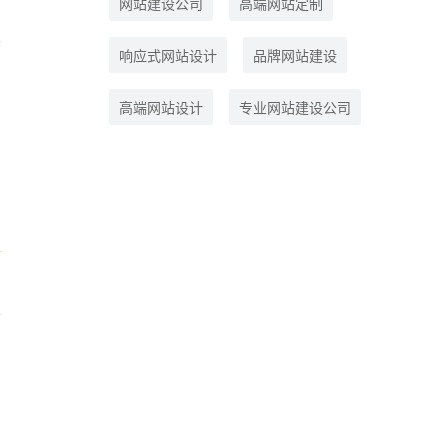
网站建设公司
高端网站定制
响应式网站设计
品牌网站建设
高端网站设计
专业网站建设公司
的