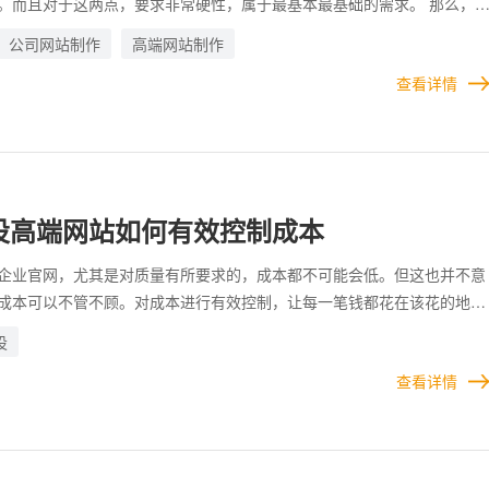
。而且对于这两点，要求非常硬性，属于最基本最基础的需求。 那么，
站时，为什么对稳定的追求这么高，速度快又有哪些好处。只有了解了这
公司网站制作
高端网站制作
网站时才能更好的理解目标，最终呈现出稳定又快速的高质量网站。
查看详情
设高端网站如何有效控制成本
企业官网，尤其是对质量有所要求的，成本都不可能会低。但这也并不意
成本可以不管不顾。对成本进行有效控制，让每一笔钱都花在该花的地
。 合理控制预算，既可以避免被不良商家以陷阱坑害，又能确保网站开
设
力范围内制作，不会影响与建站公司的共同合作。那么，如何有效控制企
服务
查看详情
成本?
人工智能定制