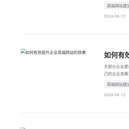
对于企业的印
高端网站建
么，通过哪些
2024-06-12
时，能够体验
如何有
大部分企业建
己的企业发展
用户才算标准
高端网站建
的内容布局，
2024-06-12
才能充分提升