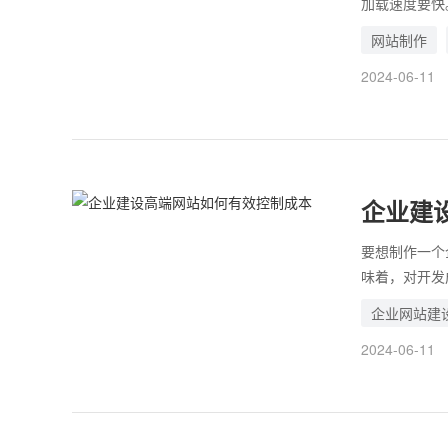
加载速度要快
作企业高端网
网站制作
些，企业制作
2024-06-11
企业建
要想制作一个
味着，对开发
方，才是道理
企业网站建
在企业承受能
2024-06-11
业网站建设的