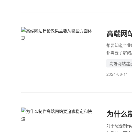
高端网
想要知道企业
都需要了解的
市场口碑与评
高端网站建
素。那么，高
2024-06-11
为什么
对于想要制作