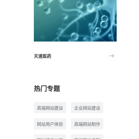
天道医药
热门专题
高端网站建设
企业网站建设
设
网站用户体验
高端网站制作