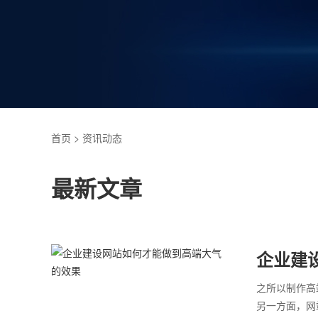
首页
> 资讯动态
最新文章
企业建
之所以制作高
另一方面，网