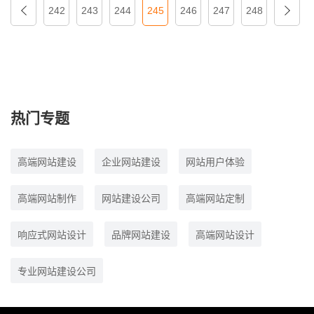
242
243
244
245
246
247
248
热门专题
高端网站建设
企业网站建设
网站用户体验
高端网站制作
网站建设公司
高端网站定制
响应式网站设计
品牌网站建设
高端网站设计
专业网站建设公司