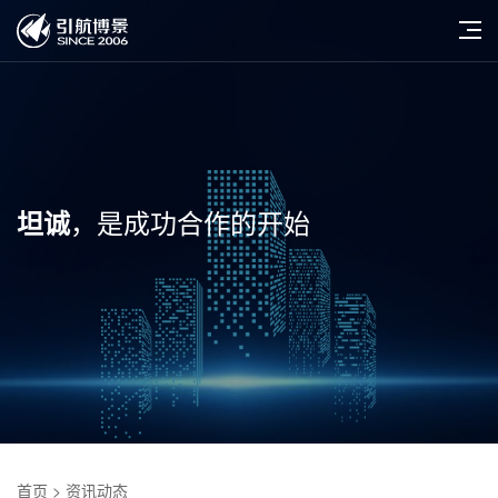
，是成功合作的开始
坦诚
首页
> 资讯动态