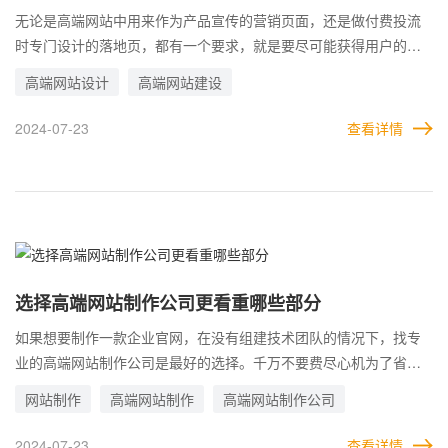
无论是高端网站中用来作为产品宣传的营销页面，还是做付费投流
时专门设计的落地页，都有一个要求，就是要尽可能获得用户的转
化。让每一个进入当前页的用户，都有转化的意向。 所以，这对落
高端网站设计
高端网站建设
地页的设计要求非常高，到底页面应该包含哪些元素，如何排版布
局，才能够充分调动用户的积极性，达到流量转化的效果?
2024-07-23
查看详情
选择高端网站制作公司更看重哪些部分
如果想要制作一款企业官网，在没有组建技术团队的情况下，找专
业的高端网站制作公司是最好的选择。千万不要费尽心机为了省钱
去找什么兼职做站的个人或团队，太没有保障了，而且后期网站出
网站制作
高端网站制作
高端网站制作公司
现问题各种扯皮。 可是专业的高端网站公司不一样，首先毕竟是专
业做网站多年，经验丰富技术在线，其次和正式公司签订的合同更
2024-07-23
查看详情