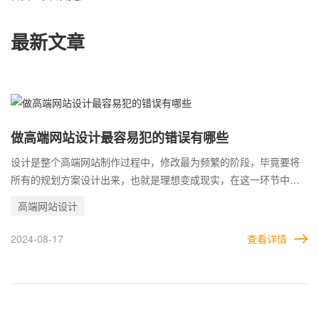
最新文章
做高端网站设计最容易犯的错误有哪些
设计是整个高端网站制作过程中，修改最为频繁的阶段，毕竟要将
所有的规划方案设计出来，也就是理想变成现实，在这一环节中，
肯定会存在各种误差，因此需要不断修改。而一些常见的错误方
高端网站设计
法，也会导致设计返工。 就比如有的企业过于追求网站内容的复杂
性，认为这样的网站才丰富充实有价值。但在设计时，这样的观念
2024-08-17
查看详情
往往是错的，大多数企业的网站并不适合设计成复杂的样式，本身
也没有足够的内容支撑一个复杂的网站结构。