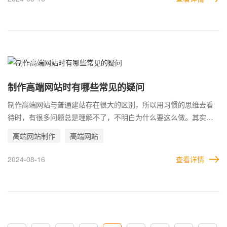
要考虑，才有可能将影响降到最低。
制作高端网站时有哪些常见的疑问
制作高端网站与普通建站存在很大的区别，所以用习惯的思维去看
待时，有很多问题总是理解不了，不明白为什么要这么做。其实无
论哪种方法，都是为了提升网站效果才做的。 比如高端网站的设
高端网站制作
高端网站
计，就与普通站点区分很大，很多微小的设计都是有缘由的。而且
高端网站非常注重内容和结构的合理性，所采用的方法也和一般认
2024-08-16
查看详情
知有所区别。