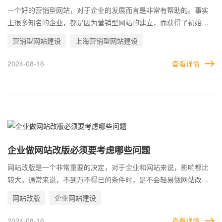
一个好的营销型网站，对于企业的发展而言是非常有帮助的。事实
上很多知名的企业，都是因为营销型网站的建立，而获得了初始的
流量扶持，不断扩大用户，壮大自己。 这里也足以看出，营销型网
营销型网站建设
上海营销型网站建设
站对于企业的意义和作用。目前，依旧有大量的企业有建设营销型
网站的需求，而要想做好网站，有一些必备的要素是必不可少的。
2024-08-16
查看详情
企业做网站改版必须要考虑哪些问题
网站改版是一个非常重要的决定，对于企业和网站来说，影响都比
较大。通常来说，不到万不得已的条件时，是不会轻易做网站改版
的，因为所牵扯的东西太多了。 但是，一旦决定了网站改版，就需
网站改版
企业网站建设
要承担接下来的后果。所以，在进行改版之前，事先都会做好充分
的准备，包括可能造成的影响，以及补救措施，类似的问题全部需
2024-08-16
查看详情