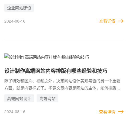
提升网站的水准。 所以，企业无论是在建设网站的时候，还是在运
企业网站建设
营网站的过程中，都应该加强相关需求的分析和建设。让网站的凝
聚力更强，更专业。这样一来，也能发挥更好的效果。
2024-08-16
查看详情
设计制作高端网站内容排版有哪些经验和技巧
除了特效和图片、视频之外，决定网站设计美观与否的另一个重要
方面，就是内容样式了。毕竟文章内容是网站的主体，如何排版布
局，其实十分讲究。 更不用说在企业高端网站这种地方，面对的都
高端网站设计
高端网站
是企业的潜在目标客户，如果内容排版不合理，会让用户开始质疑
企业的专业能力，这样反而起到了负面影响。
2024-08-16
查看详情