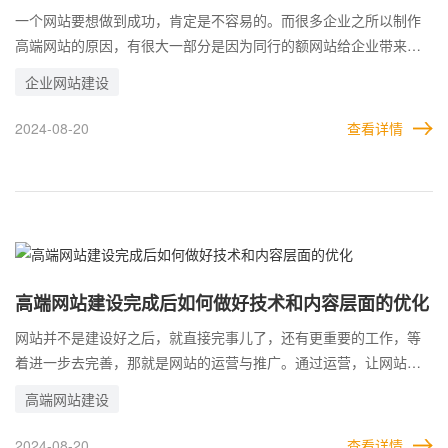
一个网站要想做到成功，肯定是不容易的。而很多企业之所以制作
高端网站的原因，有很大一部分是因为同行的额网站给企业带来了
庞大的流量，企业迎来大量的客户，所以自己也想要仿照。 这也是
企业网站建设
很多企业都在纷纷效仿的方式，但成功哪有这么简单。如果只要仿
照着成功者做一个网站或产品，就能成为别人，那每一个企业都能
2024-08-20
查看详情
成为阿里巴巴或者腾讯这样的企业了。
高端网站建设完成后如何做好技术和内容层面的优化
网站并不是建设好之后，就直接完事儿了，还有更重要的工作，等
着进一步去完善，那就是网站的运营与推广。通过运营，让网站变
得更优秀更丰富，内容更加有质量。 这样的网站推广出去，才会更
高端网站建设
吸引用户的兴趣。否则网站设计的再好，内容却十分空洞，用户也
同样不会买账。高端网站只有在视觉和内容都达标的情况下，才能
2024-08-20
查看详情