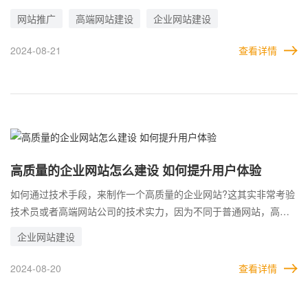
是成正向比的，不是推广的越多，效果就越好。 事实上，高端网站
网站推广
高端网站建设
企业网站建设
做推广，不仅与推广的渠道质量息息相关，还受到网站质量的深度
影响，很多因素都在影响着企业推广高端网站的效果。所以有很多
2024-08-21
查看详情
细节问题，在推广的时候都值得关注。
高质量的企业网站怎么建设 如何提升用户体验
如何通过技术手段，来制作一个高质量的企业网站?这其实非常考验
技术员或者高端网站公司的技术实力，因为不同于普通网站，高端
网站无论对设计水平还是代码编写，都有非常高的要求。 此外，网
企业网站建设
站做好并不是终点，因为网站面向的群体是用户，只有用户满意
了，这才是一个合格的网站。因此，建设高质量的网站还需要注重
2024-08-20
查看详情
用户体验，这也是不可忽视的。