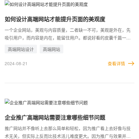
如何设计高端网站才能提升页面的美观度
一个企业网站，美观与内容质量，二者缺一不可，美观是外在，先
吸引用户，而内容是内在，能留住用户。都说好看的皮囊千篇一
律，但是在网站中，好看的皮囊是不可或缺的。 所以，企业在和高
高端网站设计
高端网站
端网站公司合作时，总会发现，耗时时间最长的，依旧是设计。在
这个阶段，耗费的时间往往是最长的。当然，真正有实力的公司，
2024-08-21
查看详情
做出来的设计效果也更好。
企业推广高端网站需要注意哪些细节问题
推广网站并不像听上去那么简单和轻松，因为推广看上去好像与技
术无关，但实际上反而比技术活儿难度更大。因为推广与效果并不