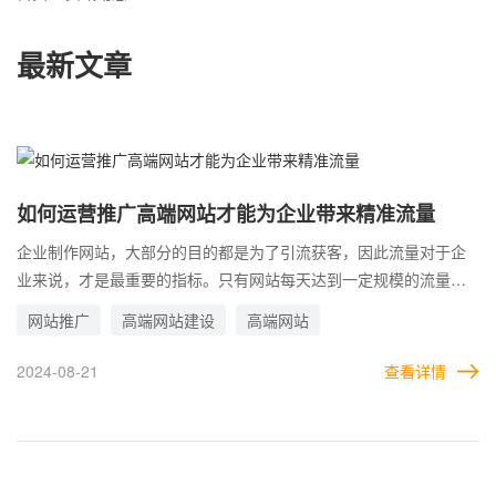
最新文章
如何运营推广高端网站才能为企业带来精准流量
企业制作网站，大部分的目的都是为了引流获客，因此流量对于企
业来说，才是最重要的指标。只有网站每天达到一定规模的流量，
才有可能转化为稳定的客户。 而这里值得注意的是，虽然流量是越
网站推广
高端网站建设
高端网站
大越好，但是转化比例才是关键，如果转化比例过低，说明很多都
是无效流量，并不是企业需要的用户。因此，在运营和退广高端网
2024-08-21
查看详情
站时，吸引精准流量，才是关键。