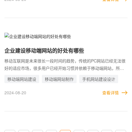
满足用户需求，更好的转化。
企业建设移动端网站的好处有哪些
移动互联网是未来很长一段时间的趋势，传统的PC网站已经无法很
好的适应市场，很多用户已经开始习惯并依赖于移动端网站，所以
企业要想把握好这样的机遇，就十分有必要做移动端网站。 其实很
移动端网站建设
移动端网站制作
手机网站建设设计
多行业，已经纷纷转入移动领域了，毕竟这是大势所趋。如果入局
的晚了，蛋糕早已被对手瓜分干净了。对于企业来说，建设移动端
2024-08-20
查看详情
网站，到底有哪些好处?