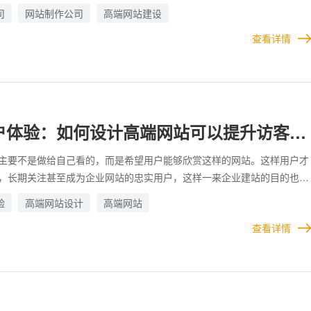
非常重要。 几乎在所有行业，用户在选择之前，都会对企业进行考察，
司
网站制作公司
高端网站建设
就是考察的首选。因为企业官网就相当于企业在线上的门面，如果官网制
查看详情
信用户也很难产生信任感。
户体验：如何设计高端网站可以提升访客浏
主要不是做给自己看的，而是希望用户能够欣赏这样的网站。这样用户才
，长期关注甚至成为企业网站的忠实用户，这样一来企业建站的目的也就
影响用户在网站的浏览体验的因素有很多，比如说网站打开速度，如果一
验
高端网站设计
高端网站
都很慢，绝对会引起用户的反感，不可能会再次出现。而像类似的因素，
查看详情
那么，如何设计制作企业的高端网站，才能从根本上提升用户的访问体验?
年网站建设经验的上海引航，在此分享一些提升访客体验的技巧。