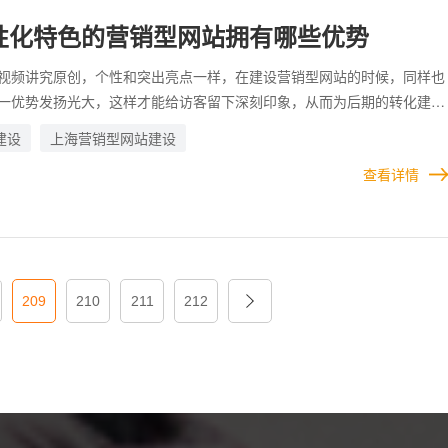
性化特色的营销型网站拥有哪些优势
优势
视频讲究原创，个性和突出亮点一样，在建设营销型网站的时候，同样也
一优势发扬光大，这样才能给访客留下深刻印象，从而为后期的转化建立
在网站上展示出个性化，无论是功能还是设计，都是需要被企业挖掘和放
建设
上海营销型网站建设
案例
，才知道应该如何利用这种特色，来吸引敌人前来。
查看详情
合作
209
210
211
212
关于