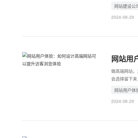
此网站的质量
网站建设公
企业官网往往
2024-08-29
作的不好，相
网站用
览体验
做高端网站，
会选择留下来
达到了。 而
网站用户体
网站每次打开
2024-08-29
还有很多。 
作为拥有十多