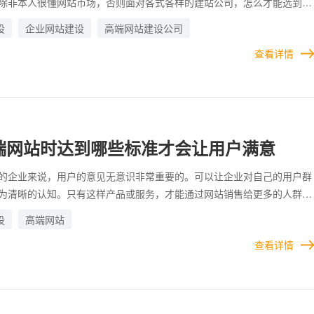
除非本人很懂网站市场，否则面对各式各样的建站公司，怎么才能选到专
，确实是个很大的挑战。 不过，即使不懂影响也不是很大，在选择时，
设
企业网站建设
高端网站建设公司
定的条件，来进行筛选，这样一来就可以将绝大多数的劣质网站公司排除
查看详情
降低企业踩坑的机会。
端网站时达到哪些标准才会让用户满意
的企业来说，用户的意见无意识非常重要的。可以让企业对自己的用户群
为清晰的认知。只有这样产品或服务，才能通过网站销售给更多的人群。
制作官网的时候，也需要中法史相关的标准。只有达到这些标准了，企业
设
高端网站
质量，才算得上符合用户的喜好，才最有可能被认可。
服务
查看详情
人工智能定制