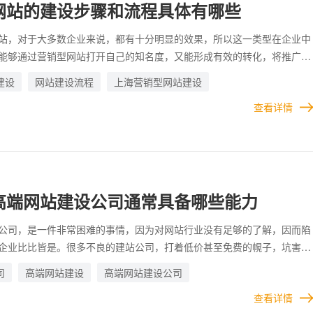
网站的建设步骤和流程具体有哪些
站，对于大多数企业来说，都有十分明显的效果，所以这一类型在企业中
能够通过营销型网站打开自己的知名度，又能形成有效的转化，将推广引
为真正的客户。 要想使营销型网站的质量保持在线，就要熟悉并精通整
建设
网站建设流程
上海营销型网站建设
程和步骤。
查看详情
高端网站建设公司通常具备哪些能力
公司，是一件非常困难的事情，因为对网站行业没有足够的了解，因而陷
企业比比皆是。很多不良的建站公司，打着低价甚至免费的幌子，坑害各
公司。 所以，在选择高端网站公司这件事上，需要慎重。货比三家不吃
司
高端网站建设
高端网站建设公司
总结，总是好的。可以通过各种条件去筛选，也可以根据优秀建站公司所
查看详情
来进行辨别。