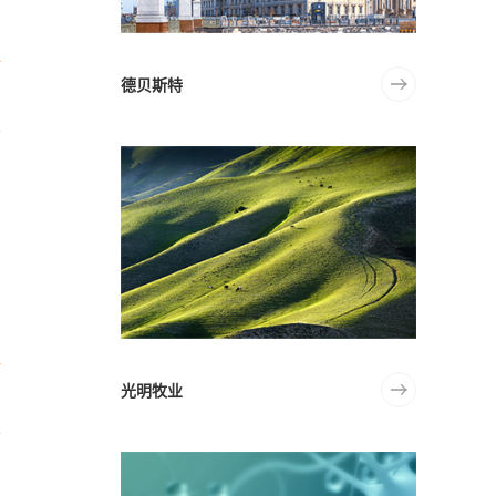
而
德贝斯特
个
光明牧业