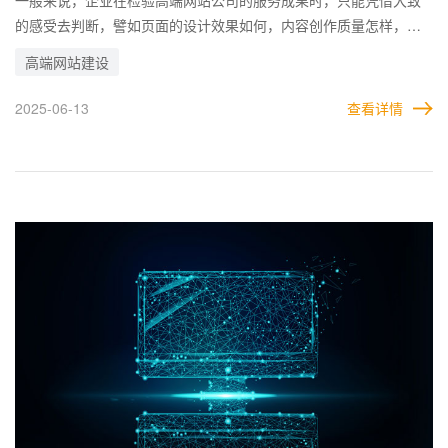
的感受去判断，譬如页面的设计效果如何，内容创作质量怎样，功
能是否安全且实用等。 但是，这些虽然听起来很专业，但没有更进
高端网站建设
一步的标准，企业也不好做出更精准的判断。要是碰到了偷工减料
的网站公司，很有可能在网站上动手脚，使得网站外表看不出来，
2025-06-13
查看详情
但实际质量已经大幅度下滑。 因此，企业有必要了解高端网站建设
每个环节要达到的程度，这样才能更好的对网站公司的工作进行验
收，判断出对方是否有按照自己的要求正确制作网站。