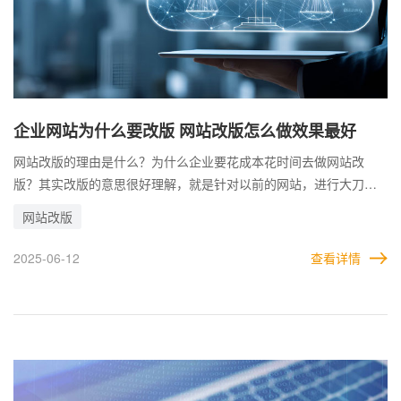
企业网站为什么要改版 网站改版怎么做效果最好
网站改版的理由是什么？为什么企业要花成本花时间去做网站改
版？其实改版的意思很好理解，就是针对以前的网站，进行大刀阔
斧的修改，以便让网站符合企业的最新情况。 比如，有的企业建站
网站改版
很早，无论是网站的设计水平还是功能，都早已不符合当下最新的
市场，改版是势在必行的，否则迟早被行业所淘汰。 而且，用户也
2025-06-12
查看详情
在不断发生改变，如果企业不做网站改版升级，网站无法满足用户
时，用户就会去找更符合他审美或要求的网站。因此，企业的网站
通常在过一段时间后，都会进行相应的改版，以适应全新的市场。
那么，企业网站怎么改版效果才会比较好。