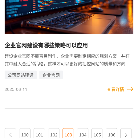
企业官网建设有哪些策略可以应用
建设企业官网不能盲目制作，企业需要制定相应的规划方案，并在
其中融入合适的策略，这样才可以更好的把控网站的质量和方向，
使其牢牢按照自己设定的路线行进。 很多企业都遇到过类似的问
公司网站建设
企业官网
题，网站最终上线的效果，和自己一开始的设想完全不一样。这样
的网站做出来，几乎无法发挥任何价值。 因此，企业在建设官网
2025-06-11
查看详情
时，可以提前根据需求，拟定相应的策略，看看哪些策略可以应用
在站点的建设中，从而为网站的质量提升增添动力。
100
101
102
103
104
105
106