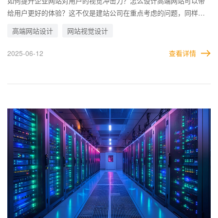
如何提升企业网站对用户的视觉冲击力？怎么设计高端网站可以带
给用户更好的体验？这不仅是建站公司在重点考虑的问题，同样也
是很多企业非常关注的问题。 毕竟，企业肯花费时间精力和成本来
高端网站设计
网站视觉设计
做高端网站，本质上还是希望能够通过网站的体验，为企业带来商
机和用户。因此，在做高端网站设计方案时，能够提升视觉冲击的
2025-06-12
查看详情
方案，往往对企业更有吸引力。 随着时代的发展，用户的目光和标
准也在发生变化，过去老旧的设计风格，在现如今已经不再流行。
无论是客户还是建站公司，都要立足当下眺望未来，根据时代发展
的趋势，总结最为有效的高端网站设计风格。