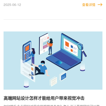
却是能带来实际的效果，但另一方面，相对较高的开发成本也会让
2025-06-12
查看详情
企业犹豫不决。 到底是看重价格，还是网站价值，企业需要根据自
己的实际情况选择。有的企业是明知价值对自己更重要，却因为囊
中羞涩无力承担，最终还是选择了价格更低的产品。
高端网站设计怎样才能给用户带来视觉冲击