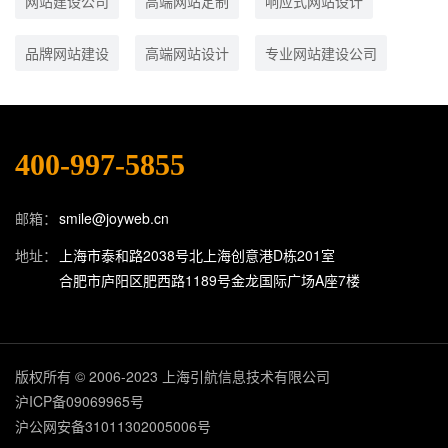
网站建设公司
高端网站定制
响应式网站设计
品牌网站建设
高端网站设计
专业网站建设公司
400-997-5855
邮箱：
smile@joyweb.cn
地址：
上海市泰和路2038号北上海创意港D栋201室
合肥市庐阳区肥西路1189号金龙国际广场A座7楼
版权所有 © 2006-2023 上海引航信息技术有限公司
沪ICP备09069965号
沪公网安备31011302005006号