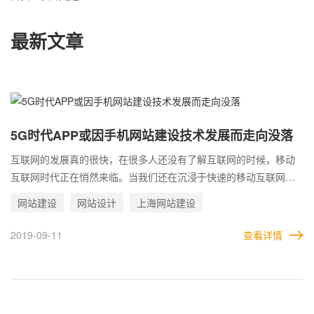
最新文章
5G时代APP或因手机网站建设技术发展而走向没落
互联网的发展真的很快，在很多人还没有了解互联网的时候，移动
互联网时代正在悄然来临。当我们还在沉浸于快速的移动互联网的
时候，5G已经悄然走进我们生活。虽然很多公司还没有设计网站，
网站建设
网站设计
上海网站建设
但移动网站甚至APP客户端软件已经被很多公司接受。然而，面对
信息技术的飞速发展，许多网站建设公司开始欣喜若狂，甚至迷失
2019-09-11
查看详情
了自我。例如，许多公司都热衷于开发应用程序客户端，例如切换
到移动互联网。在此之前，我们发表了一篇文章，讨论移动网站是
否是移动互联网的未来方向。结果表明，随着手持终端硬件配置的
不断完善，带宽和软件资源的不断丰富，移动站点不会有几年的发