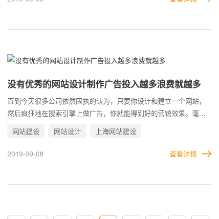
数据的分析，必须离不开网站用户体验的不断改善。在这一点上，
我们从企业一开始就非常重视理论总结并付诸实践。认为让网站建
设与用户建立关联项专业效果自然事半功倍。至少在以下三个方
面，网站流量数据的科学分析，与网站用户体验的改善和网站设计
制作水平的提高密切相关。
没有优秀的网站设计制作广告投入越多浪费就越多
直到今天很多公司依然固执的认为，只要你设计和建立一个网站，
然后疯狂地在搜索引擎上做广告，你就能得到好的营销效果。毫无
疑问，更多的广告对提升网站的人气确实有一定的好处，但对于很
网站建设
网站设计
上海网站建设
多中小企业来说，资金不足。试点博景是一家网站建设公司，最初
专注于高质量的网站制作。多年的营销经验告诉我们，在网站建设
2019-09-08
查看详情
过程中，转变观念，以用户需求为导向，深入分析用户群体和用户
体验，可以事半功倍地提高网站的营销效果。否则，没有优秀的网
站设计制作广告投入越多浪费就越多。换言之，网站的美观只是一
个必要条件，它的设计制作和内容建设都应该在满足用户需求的基
础上进行建设。