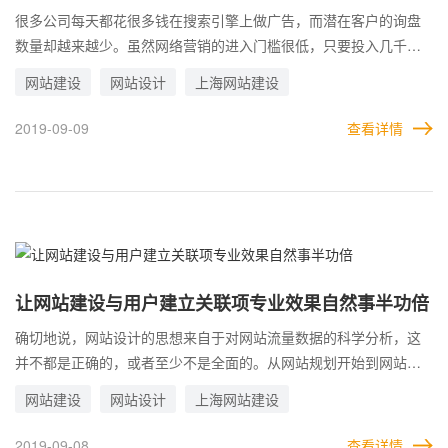
很多公司每天都花很多钱在搜索引擎上做广告，而潜在客户的询盘
数量却越来越少。虽然网络营销的进入门槛很低，只要投入几千元
就可以了，但效果并不像以前那么好。引航博景是一家网站建设公
网站建设
网站设计
上海网站建设
司，直接或间接与很多企业联系，做网站或做推广，引航博景最大
的感受是网站生产分析规划，不要想当然。例如，许多公司喜欢动
2019-09-09
查看详情
画指南页面，认为使用flash作为动画指南页面会给客户留下一个很
酷的网站。事实上，大多数用户看到这样的网站在几秒钟内就会关
闭，因为抛开营销诉求公司网站建设的作用和价值会大打折扣。
让网站建设与用户建立关联项专业效果自然事半功倍
确切地说，网站设计的思想来自于对网站流量数据的科学分析，这
并不都是正确的，或者至少不是全面的。从网站规划开始到网站设
计和制作，再到网络营销的后期阶段，每一个正确的决策都来自于
网站建设
网站设计
上海网站建设
对网站访问数据的科学分析。原因很简单，网站是给用户看的，如
果你想让网站的设计和制作发挥应用的效果，就必须离不开对流量
2019-09-08
查看详情