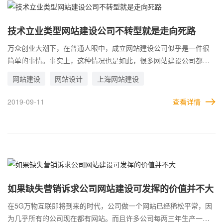
展。然而，与移动网站相比，APP移动终端可能没有未来，5G时代
APP或因手机网站建设技术发展而走向没落。
技术立业类型网站建设公司不转型就是走向死路
万众创业大潮下，在普通人眼中，成立网站建设公司似乎是一件很
简单的事情。事实上，这种情况也是如此，很多网站建设公司都是
刚刚走出校园的大学生创业。然而，这种草根创业模式，在网站制
网站建设
网站设计
上海网站建设
作行业成功的机会将越来越少。由于企业对网站建设的需求与往年
不同，简单的网站设计和制作已经无法满足企业对网络营销的需
2019-09-11
查看详情
求。趋势正在向另一个极端变化，今天好的网站制作公司，如果我
们不能及时意识到形势的转变，未来的生存之路将会越来越艰难，
技术立业类型网站建设公司不转型就是走向死路。
如果缺失营销诉求公司网站建设可发挥的价值并不大
在5G万物互联即将到来的时代，公司做一个网站已经稀松平常，因
为几乎所有的公司现在都有网站。而且许多公司每两三年生产一个