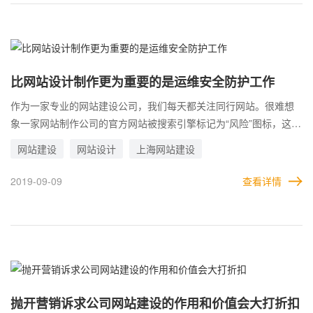
目组成，如网站主机、域名、网站设计和网站程序功能等。由于不
同公司提供的硬件产品不同，不同的客户对网站设计和网站功能有
不同的要求，因此无法确定确切的成本。
比网站设计制作更为重要的是运维安全防护工作
作为一家专业的网站建设公司，我们每天都关注同行网站。很难想
象一家网站制作公司的官方网站被搜索引擎标记为“风险”图标，这是
真的，在上海网站建设同行中是一个很好的公司。长期以来，网站
网站建设
网站设计
上海网站建设
建设公司一直注重网站的艺术设计、功能栏目和用户体验，但网站
的安全性却没有得到应有的重视，其实，比网站设计制作更为重要
2019-09-09
查看详情
的是运维安全防护工作。虽然很多网站制作公司都不愿意承认，但
事实是大多数公司都没有独立开发CMS的能力。此外，很多网站制
作公司，很多技术人员不好，代码不规范，网站安全问题和潜在风
险继续令人担忧。
抛开营销诉求公司网站建设的作用和价值会大打折扣