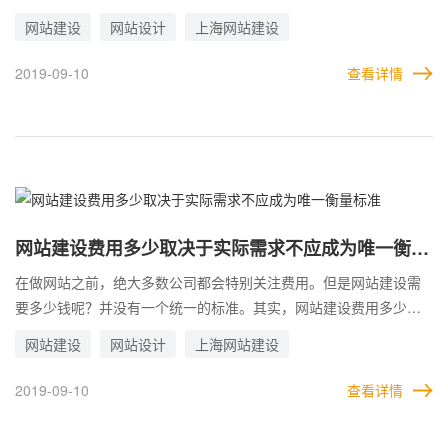
新版本的网站，以满足用户对网站设计和功能栏目的需求。虽然几
网站建设
网站设计
上海网站建设
乎每个企业都有自己的网站，但每个企业对网站的理解和需求是不
同的。随着网站，网站应该是精致的，并且网站应该能够在搜索引
2019-09-10
查看详情
擎前测试排名。而现在很多用户要求网站要有良好的营销效果等四
个阶段的演变。有些公司甚至认为，只要建一个网站，就会有源源
不断的有兴趣的客户主动咨询。然而，如果缺失营销诉求公司网站
建设可发挥的价值并不大。
网站建设费用多少取决于实际需求不应成为唯一衡量
标准
在做网站之前，绝大多数公司都会特别关注费用。但是网站建设需
要多少钱呢？并没有一个统一的标准。其实，网站建设费用多少取
决于实际需求，不应也不能成为唯一衡量标准。现在有很多公司做
网站建设
网站设计
上海网站建设
网站，质量参差不齐，价格不平等。网站制作的最终成本因城市而
异。那么设计和建立一个网站要花多少钱呢？我们也是一家网站建
2019-09-10
查看详情
设公司，从2006年到现在，拥有六七年的网站制作经验，为华东地
区数以千计的客户服务。引航博景认为，网站建设的成本由几个项