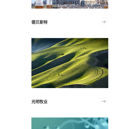
升
德贝斯特
取
只
光明牧业