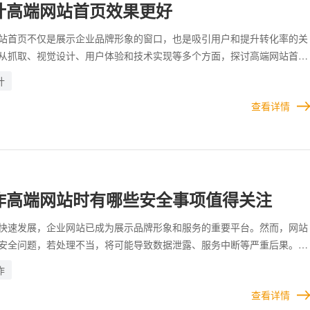
计高端网站首页效果更好
站首页不仅是展示企业品牌形象的窗口，也是吸引用户和提升转化率的关
从抓取、视觉设计、用户体验和技术实现等多个方面，探讨高端网站首页
 针对高端网站，前端和后端技术需保持高标准，以确保功能的流畅性和
计
合的网站开发框架和技术栈，能够为后续的维护和扩展提供便利。 注重
查看详情
应用，以提升网站的搜索排名，吸引更多潜在访客。定期对首页进行性能监
分析不断优化设计和功能，保持网站的竞争力。
作高端网站时有哪些安全事项值得关注
快速发展，企业网站已成为展示品牌形象和服务的重要平台。然而，网站
安全问题，若处理不当，将可能导致数据泄露、服务中断等严重后果。因
端网站时，必须全面关注安全事项。 通过专业的安全测试工具对网站进
作
检测潜在的安全漏洞。若发现问题，应及时修复，避免被攻击者利用。此
查看详情
部署实时的安全监控系统，能够有效识别异常行为并提供快速响应。 企