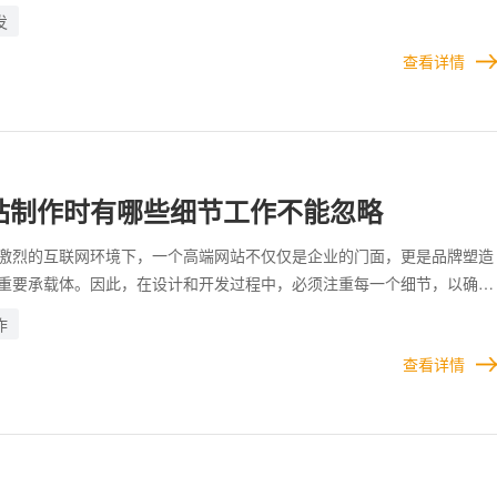
进行综合考量和规划。 高端网站需具备良好的搜索引擎优化能力，以提
发
名和被搜索的频率。企业需合理布局关键词、设置友好的URL结构，并确
查看详情
度符合SEO标准，从而提高潜在客户的访问量。 企业在开发高端网站时
息交互、安全访问、检索功能、设计美观、技术性能、内容质量、SEO优
等方面，只有通过科学规划和严谨执行，才能打造出真正具有竞争力的高
站制作时有哪些细节工作不能忽略
激烈的互联网环境下，一个高端网站不仅仅是企业的门面，更是品牌塑造
重要承载体。因此，在设计和开发过程中，必须注重每一个细节，以确保
观又功能完善。 页面设计要注重层次感和美观性，确保用户能够快速获
作
产生良好的第一印象。动画效果等动态元素的添加需做到适量，不宜过度
查看详情
成页面冗杂或加载速度过慢的问题。 高端网站制作需要注重多个细节，
的前提下，方能真正为企业带来品牌提升与业务增长的双重价值。