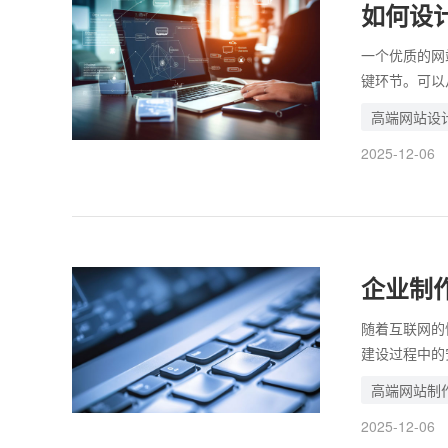
如何设
一个优质的网
键环节。可以
的设计要点。
高端网站设
定性。选择适
2025-12-06
SEO策略的
测，通过数据
企业制
随着互联网的
建设过程中的
此，在制作高
高端网站制
全方位扫描，
2025-12-06
外，还应考虑