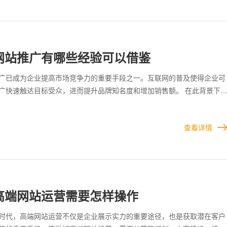
站时不仅要关注功能性和用户体验，还需将安全问题置于优先位置。通过
格执行并定期优化安全策略，企业才能确保网站的长久稳定运行，有效保
企业声誉。
网站推广有哪些经验可以借鉴
广已成为企业提高市场竞争力的重要手段之一。互联网的普及使得企业可
广快速触达目标受众，进而提升品牌知名度和增加销售额。 在此背景下
功案例中的经验，可以帮助企业更高效地实现推广目标。 网站推广是一
，涉及目标设定、内容创作、渠道选择及数据分析等多方面的工作。企业
查看详情
，应根据具体情况灵活调整策略，并注重经验的总结与改进，以便获得最
高端网站运营需要怎样操作
时代，高端网站运营不仅是企业展示实力的重要途径，也是获取潜在客户