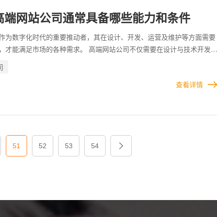
高端网站公司通常具备哪些能力和条件
优势
作为数字化时代的重要推动者，其在设计、开发、运营及维护等方面需要
，才能满足市场的各种需求。 高端网站公司不仅需要在设计与技术开发
业能力，还需在管理与服务层面展现综合实力。只有全面提升各项能力，
司
案例
真正帮助客户实现数字化转型和商业价值最大化。 除此以外，建站公司
查看详情
的营销能力，虽然技术作为根本，服务作为保障，能够让专业的网站公司
质的服务和产品，但若不能对自己进行包装和推广，即使自己做的再好，
发现。
合作
51
52
53
54
关于