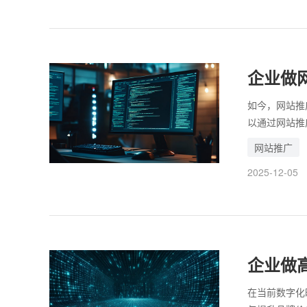
在制作高端网
全面规划、严
护用户数据及
企业做
如今，网站推
以通过网站推
总结和借鉴成
网站推广
系统化的过程
2025-12-05
在推广过程中
佳效果。
企业做
在当前数字化