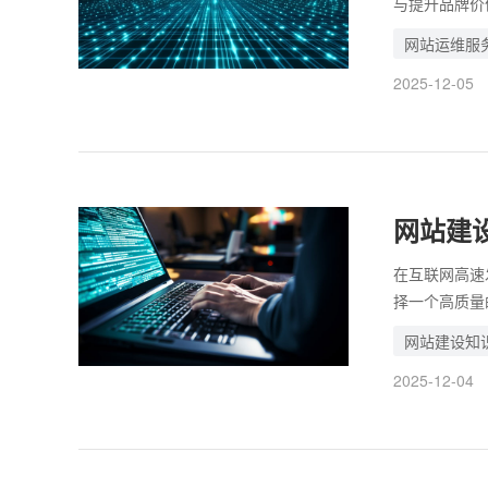
与提升品牌价
支持以及数据
网站运维服
网站对自己的
2025-12-05
自己的企业。
不容小觑的任
力。那么，如
网站建
在互联网高速
择一个高质量
空间是一项需
网站建设知
量性价比，企
2025-12-04
础。 从配置
度，可以分析