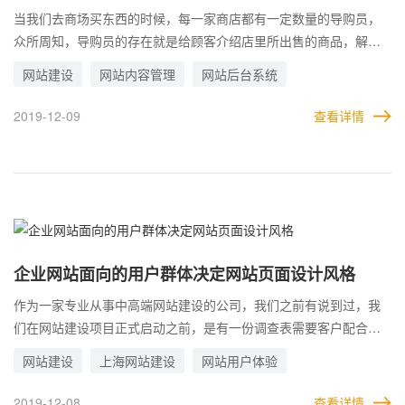
最重要的组成部分。那么在引航博景设计需要经历几个阶段呢？
当我们去商场买东西的时候，每一家商店都有一定数量的导购员，
众所周知，导购员的存在就是给顾客介绍店里所出售的商品，解决
客户对商品产生的一系列疑问，为顾客提供贴心的服务，最终达到
网站建设
网站内容管理
网站后台系统
买卖成交的目的。试想一下，如果去买大一点的东西，比如电器这
类，店里没有导购员，顾客心里有一系列疑问不知道该如何选择，
2019-12-09
查看详情
对所要购买的电器型号功能都不了解的时候，疑问解决不掉？顾客
会不会掉头就走？找一家有人详细解答的店去购买了?虽然现在自助
购物越来越多，但是个人认为，自助购物只适合一些便利店日常百
货小商品，对于一些大的物品功能性的物品还是抵不过人工存在
的，何况互联网？当物品没到顾客手上的时候，对顾客而言就是“虚
拟”的物品，看不见摸不着的。企业如果在网站上推广售卖商品或者
服务时，建议最好有网站在线客服系统，因为网站在线客服系统的
企业网站面向的用户群体决定网站页面设计风格
存在有利于提升网络营销效果。
作为一家专业从事中高端网站建设的公司，我们之前有说到过，我
们在网站建设项目正式启动之前，是有一份调查表需要客户配合填
写的，即：受众群体及网站需求调查一览表，受众群体及网站需求
网站建设
上海网站建设
网站用户体验
调查一览表的主要目的，就是明确客户企业网站面向的用户群体，
需要了解的可以简单大致分为：用户类型、性别比例、年龄范围、
2019-12-08
查看详情