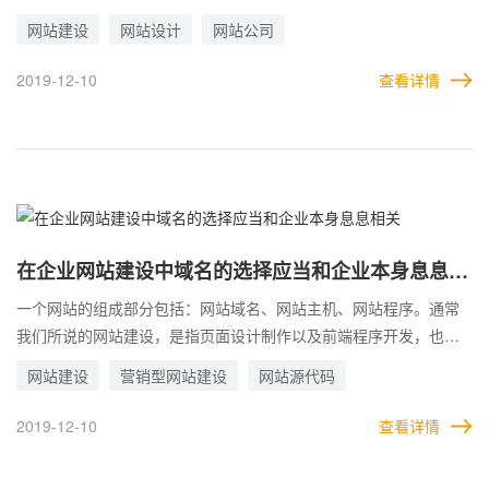
印象很重要。比如我们在逛街的时候，路过看到一家店铺装修的大
网站建设
网站设计
网站公司
气得体，吸人眼球，会不自觉的想去逛一逛，哪怕并不想买什么东
西，只是想看看。在店铺里转悠，看见漂亮的东西也会忍不住多看
2019-12-10
查看详情
几眼，说不定心血来潮就买下来带回家了，这哪说的准呢？世间万
物，人们对美丽的东西总是没有抵抗力。一样东西精美与否，看有
没有吸引力，比如我们做网站建设，设计是否精美，要看是否能吸
引到用户的注意，而通过网站首页设计就可以看出来这个网站是否
具有吸引力，能不能留住客户继续浏览，点击内页。在网站设计制
作中，网站首页设计排版非常重要，相当于整个网站的门面。
在企业网站建设中域名的选择应当和企业本身息息相
关
一个网站的组成部分包括：网站域名、网站主机、网站程序。通常
我们所说的网站建设，是指页面设计制作以及前端程序开发，也就
是网站程序。网站主机，又名网站服务器、网站空间，是用来放程
网站建设
营销型网站建设
网站源代码
序源代码的地方，让网站程序得以运行。网站域名，换句话说就是
网站的网址，我们从事网站建设行业十几年，在做网站的过程中，
2019-12-10
查看详情
遇到各行各业的客户，域名有中文的，有英文的，有拼音的等等，
行行色色各有千秋。当然，也有部分客户是第一次做网站，域名是