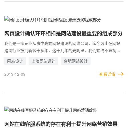
委托我们注册的，在注册之前，客户一般都会问我们，注册什么样
的域名比较好？该从哪些地方进行考虑选择？你们有没有好的建议
呢？从网络营销的层面来说，网站域名是企业在网络上的一个名
片。我们一直觉得，在企业网站建设中域名的选择应当和企业本身
息息相关。
网页设计确认环环相扣是网站建设最重要的组成部分
我们是一家专业从事中高端网站建设的网络公司，迄今为止在网站
建设行业披荆斩棘十多年，这十几年的光阴里，我们始终不忘初
心，砥砺前行。随着公司的发展壮大，客户也越来越多，在我们服
网站设计
上海网站设计
合肥网站设计
务过的数不清的客户中，大多数对于我们的网站建设作品和相关品
质服务都是持有肯定、认可的态度的，为此，我们感到无比的自
2019-12-09
查看详情
豪，同时心里对客户也存在深深的感激，感激每一个信任我们的客
户，我们会努力不会让你们失望，自豪我们公司拥有的每一位同
事，都能恪尽职守、相互配合完成网站建设项目，最终能得到客户
的认可。一个网站建设成功完成，离不开客户的配合，离不开网站
建设项目组的努力，也取决于网络公司的专业程度。尤其是设计阶
段，都说网页设计是整个网站建设中的灵魂，由此可见，网页设计
占的重要性有多大，我们认为：网页设计确认环环相扣是网站建设
网站在线客服系统的存在有利于提升网络营销效果