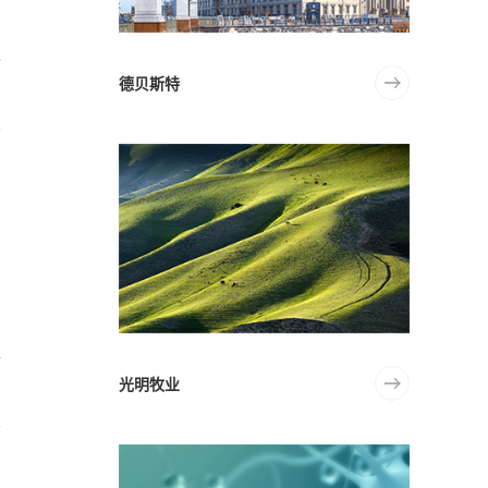
德贝斯特
光明牧业