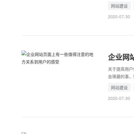
息，而现在的
网站建设
是不一样的。
2020-07-30
到网站视频添
如果多个视频
视频得根据不
企业网
的感受
关于提高用户
会琢磨的事，
用户也是上帝
网站建设
尽管如此，大
2020-07-30
是有很多的不
站页面上有这