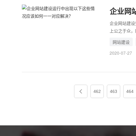
障只要网站建
企业网
一对应
企业网站建设
上公之于众，
上线之后有问
网站建设
实上，只要找
2020-07-27
题，都可以像
给予指导的，
建站公司了，
会起到反作用
这些情况应该
462
463
464