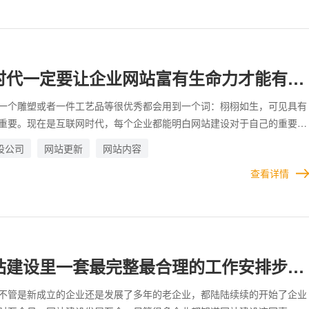
户看见了，肯定对企业是不利的，那企业的官方网站上有哪些小错误看似
很大？
时代一定要让企业网站富有生命力才能有助
一个雕塑或者一件工艺品等很优秀都会用到一个词：栩栩如生，可见具有
重要。现在是互联网时代，每个企业都能明白网站建设对于自己的重要
的网站，活了起来，通过不断的努力，给企业带来了巨大的利益，有的企
设公司
网站更新
网站内容
好听，像一个静止的物品，或许只是一个摆设，并没有很大的存在意义，
查看详情
异的原因，和企业本身有着密切的关系，这关系到企业对网站建设的重视
网站建设的投入程序，以及合作的网站建设公司是否值得信任，网站上线
是否到位，网站建设好以后，是否努力让网站动起来，千言万语汇成一句
代一定要让企业网站富有生命力才能有助于营销。
站建设里一套最完整最合理的工作安排步骤
不管是新成立的企业还是发展了多年的老企业，都陆陆续续的开始了企业