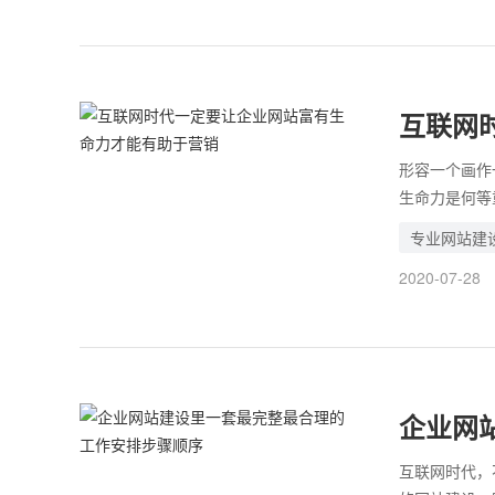
这些错误，用
无关实则影响
互联网
于营销
形容一个画作
生命力是何等
性，有的企业
专业网站建
业网站说的不
2020-07-28
而出现这样差
程度，对企业
后的维护更新
话：互联网时
企业网
顺序
互联网时代，