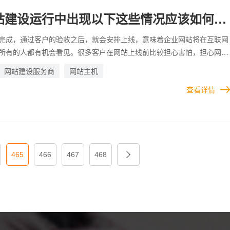
设公司一直在。
站建设运行中出现以下这些情况应该如何一
优势
解决？
完成，通过客户的验收之后，就会安排上线，意味着企业网站将在互联网
所有的人都有机会看见。很多客户在网站上线前比较担心害怕，担心网站
题，没人帮忙解决，担心网站运行的过程中出现BUG影响企业形象，而事
网站建设服务商
网站主机
案例
的建站公司靠谱，在网站上线之后，只要建站公司一直在，出现任何问
查看详情
网站建设公司求助，不管是不是需要建站公司处理或者如何，建站公司会
那如果找的建站公司没谱，没多久就倒闭了，那企业就该要考虑重新找个
因为在网站运行的过程中，肯定会有一些问题的出现的，如果解决不好就
合作
，务必要慎重对待。这次我们大致总结下：企业网站建设运行中出现以下
如何一一对应解决？
465
466
467
468
关于