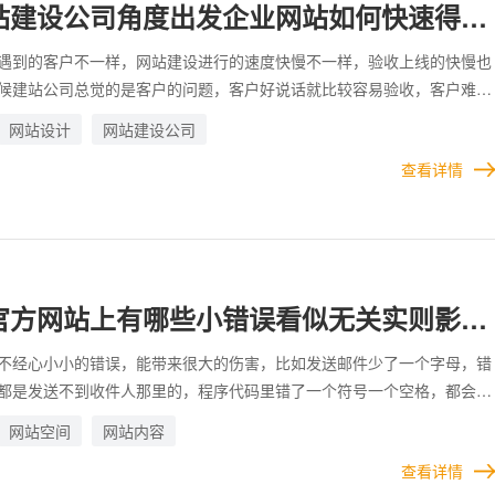
站建设公司角度出发企业网站如何快速得到
收
遇到的客户不一样，网站建设进行的速度快慢不一样，验收上线的快慢也
候建站公司总觉的是客户的问题，客户好说话就比较容易验收，客户难缠
比较麻烦，而建站公司没有站在自身的角度上好好想一想，原本客户是很
网站设计
网站建设公司
的，后面突然变的难缠，原因是什么？是客户难缠还是建站公司做的不
查看详情
得没有安全感？我们从事网站建设行业十几年，遇到过各种各样的客户，
个经验，说一说：单从网站建设公司角度出发企业网站如何快速得到客户
官方网站上有哪些小错误看似无关实则影响
不经心小小的错误，能带来很大的伤害，比如发送邮件少了一个字母，错
都是发送不到收件人那里的，程序代码里错了一个符号一个空格，都会导
现报错，有很多这样那样的不好的情况，都是因为一个小错误而引发的。
网站空间
网站内容
事情的时候务必要严谨，我们是一家专业的网站建设公司，有时候在浏览
查看详情
站的时候，偶尔就会发生一些明显的错误，而企业自己可能忽视了，但是