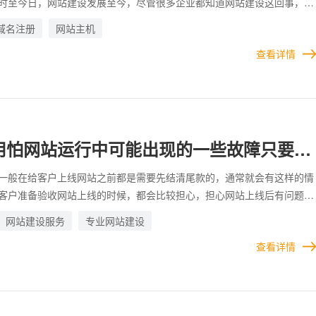
时至今日，网站建设发展至今，尽管很多企业都知道网站建设这回事，大
网站建设，但是仍然还有不少的企业还没有弄清楚网站建设的具体流程，
域名注册
网站主机
是由哪些部分组成的，需要提前做些什么准备等等，这次我们可以分析一
查看详情
建设里一套最完整最合理的工作安排步骤顺序。
用怕网站运行中可能出现的一些故障只要网
公司一直在
一般在给客户上线网站之前都是需要先结清尾款的，通常就会有这样的情
客户准备验收网站上线的时候，都会比较担心，担心网站上线后有问题，
，担心尾款付清之前，网站建设公司就不管不问了，想着尾款付一半等等
网站建设服务
专业网站建设
实完全是没有必要的，合作过多次的客户，就没有这个顾虑，一切按照合
服务
查看详情
，验收付款上线，丝毫不会担心网站上线后有问题没人管这回事，因为是
在合作的，彼此是信任的，是感受过网站建设公司的售后服务的，所以不
人工智能定制
很多的，多数是新客户，第一次合作，担心受怕也很正常，其实只要找对
司，哪怕是网站验收上线之后，也不用担心网站运行中可能出现的一些故