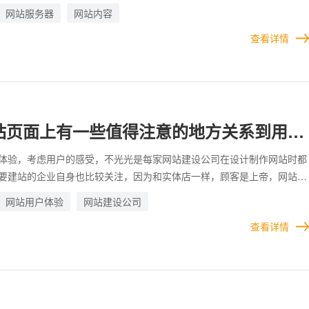
企业网站，有视频有声音，灵活了起来，老网站和新网站，给用户的感觉
网站服务器
网站内容
很明显，新网站看起来比较高级，所以越来越多的企业网站建设需要涉及
查看详情
加的这个问题，可能一个两个视频好解决，直接可以通过服务器上传，那
呢？定期可能就有一些视频需要上传，怎么办呢？企业的网站页面上要加
同情况不同对待。
站页面上有一些值得注意的地方关系到用户
体验，考虑用户的感受，不光光是每家网站建设公司在设计制作网站时都
要建站的企业自身也比较关注，因为和实体店一样，顾客是上帝，网站的
，服务好客户才有可能卖出商品，网站用户觉得舒服才有可能达成合作。
网站用户体验
网站建设公司
家都知道用户体验这回事，但是有的网站建设做好以后，仔细去看看，还
查看详情
足，有可能是考虑不周，有可能是避重就轻，总之还不是很全面，企业网
些值得注意的地方关系到用户的感受。