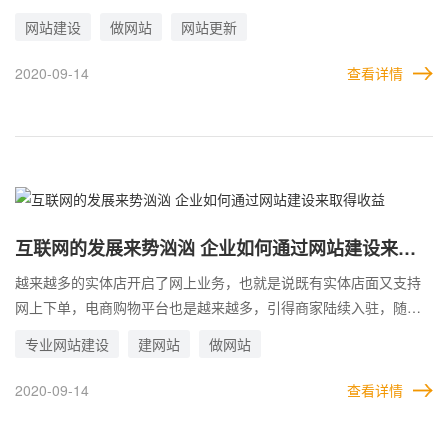
网，互联网用户的数量一直在不断的增长，在网上做生意的人也越
网站建设
做网站
网站更新
来越多，就目前而言，基本上每个企业都有官方网站建设，你所拥
有的，别人也有，存在的优势上是没有人占上风的，主要看拥有的
2020-09-14
查看详情
网站的质量怎么样，能不能给用户带来好处，让用户感兴趣，吸引
到用户，每一个企业的网站都有可能被用户看见，但是不一定就能
够被用户喜欢，被用户记住，一个网站需要做好哪几点才能够让用
户看见并勾起用户的兴致。
互联网的发展来势汹汹 企业如何通过网站建设来取
得收益
越来越多的实体店开启了网上业务，也就是说既有实体店面又支持
网上下单，电商购物平台也是越来越多，引得商家陆续入驻，随着
互联网的发展，有的商家线上的订单量甚至比线下多得多，互联网
专业网站建设
建网站
做网站
的力量不可小觑，朋友圈也变成了带货胜地，不少商家还有个人，
都开始做起微商，在朋友圈买卖产品，而且还做的风生水起…，通
2020-09-14
查看详情
过这些现象，不难看出，互联网带给人们的好处太多了，企业做网
站建设是早晚的事情，只要做的好，都能从互联网中获得利益，现