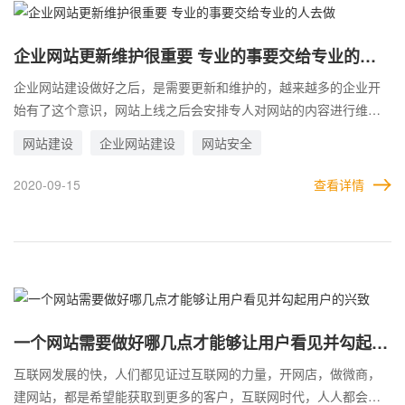
少太单调，视觉效果不好，层次不清晰不够美观，那网站上图片是
不是越多越好呢？也并不见得就是好，反而会适得其反，企业网站
设计制作页面图文排版的时候图片越多越好是误区。
企业网站更新维护很重要 专业的事要交给专业的人
去做
企业网站建设做好之后，是需要更新和维护的，越来越多的企业开
始有了这个意识，网站上线之后会安排专人对网站的内容进行维护
更新，但是也有的企业没有意识到这个问题，随便安排个同事对网
网站建设
企业网站建设
网站安全
站进行管理或者是没人管理，二者对待网站的态度不一样，网站给
企业带来的效果也会千差万别，企业网站更新维护很重要，能够提
2020-09-15
查看详情
升网站的质量，吸引更多的用户，让搜索引擎喜欢，让企业网站拥
有靠前的排名和提高网站的权重，但是专业的事情最好交给专业的
人去做，如果对网站建设不是很了解，网站便得不到好的维护，胡
乱的更新还会让网站出现问题，企业网站的更新维护最好交给懂得
网站建设的人去做，从而保证企业网站高质量的运行。
一个网站需要做好哪几点才能够让用户看见并勾起用
户的兴致
互联网发展的快，人们都见证过互联网的力量，开网店，做微商，
建网站，都是希望能获取到更多的客户，互联网时代，人人都会上