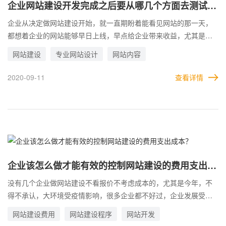
术水准和良好的服务态度是建站公司留住客户的不二法门。
企业网站建设开发完成之后要从哪几个方面去测试验
收？
企业从决定做网站建设开始，就一直期盼着能看见网站的那一天，
都想着企业的网站能够早日上线，早点给企业带来收益，尤其是在
网站经过很长时间建设好之后，更加迫不及待的想要立马放到线
网站建设
专业网站设计
网站内容
上，但是不管如何心急，网站的测试验收一定要做到全面，网站上
线意味着所有人都有可能会看见，是公布于众的，如果企业网站上
2020-09-11
查看详情
有什么错误，是很影响企业的形象的，那企业网站建设开发完成之
后要从哪几个方面去测试验收？
企业该怎么做才能有效的控制网站建设的费用支出成
本？
没有几个企业做网站建设不看报价不考虑成本的，尤其是今年，不
得不承认，大环境受疫情影响，很多企业都不好过，企业发展受到
阻碍。企业急切需要通过更多的渠道来推动企业发展，建设企业网
网站建设费用
网站建设程序
网站开发
站或者更新改版老网站，是需要一定成本的，企业自己也是有一个