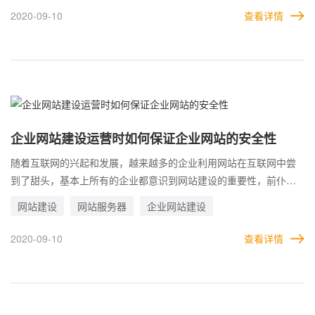
预算在，可能在找网站建设公司的时候，可能沟通之后觉得一切都
2020-09-10
查看详情
满足企业的要求，而对方给出的报价偏高，就会超出企业的建站预
算，而没办法取得合作，而一些报价低的建站公司，企业又不敢冒
险去选择，怕做不出有效果的企业网站，从而陷入两难的境地，那
企业该怎么做才能有效的控制网站建设的费用支出成本？
企业网站建设运营时如何保证企业网站的安全性
随着互联网的兴起和发展，越来越多的企业利用网站在互联网中尝
到了甜头，基本上所有的企业都意识到网站建设的重要性，前仆后
继开始了企业网站建设，可是却忽略了一个最重要的地方，那就是
网站建设
网站服务器
企业网站建设
企业网站的安全性问题，不少企业网站在运行的过程中应该都有经
历过，被恶意攻击，网站被挂马篡改，打开的是垃圾病毒网站，这
2020-09-10
查看详情
些都是属于企业网站的安全性问题，让企业网站不能正常运行，影
响企业的形象，造成潜在用户流失。企业网站建设运营时如何保证
企业网站的安全性呢？