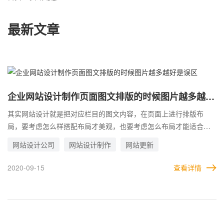
最新文章
企业网站设计制作页面图文排版的时候图片越多越好
是误区
其实网站设计就是把对应栏目的图文内容，在页面上进行排版布
局，要考虑怎么样搭配布局才美观，也要考虑怎么布局才能适合阅
读习惯，更清晰的向用户展示出想要表达的重点，网站设计不光光
网站设计公司
网站设计制作
网站更新
是页面色彩的搭配，风格的选择，内容的展示，还要考虑用户的习
惯，对页面的设计，每个企业都有自己的想法，有的企业喜欢图
2020-09-15
查看详情
片，巴不得每一句话都能有个配图，有的企业不喜欢用图，觉的文
字就可以，大篇幅的文字密密麻麻，让用户还没开始阅读就已经视
觉疲劳，这两个都属于比较极端的选择，企业做网站建设不应该只
按照自己的喜好来做，要多方面的考虑，网站页面的设计，图片过