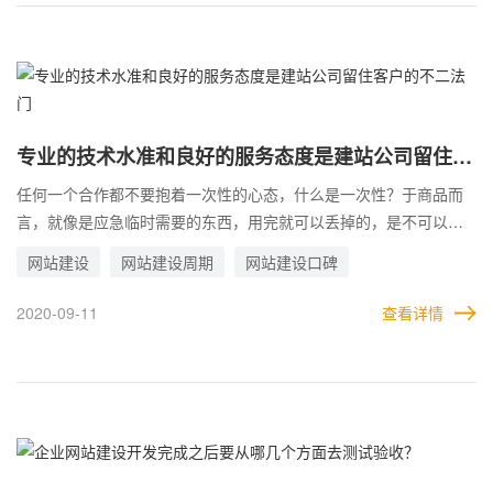
在哪个有品牌有名气的企业没有官方网站建设？没有官方商城？互
联网的发展来势汹汹，企业如何通过网站建设来取得收益？
专业的技术水准和良好的服务态度是建站公司留住客
户的不二法门
任何一个合作都不要抱着一次性的心态，什么是一次性？于商品而
言，就像是应急临时需要的东西，用完就可以丢掉的，是不可以再
反复利用的。于企业而言，和客户的合作是要奔着永久长期去的，
网站建设
网站建设周期
网站建设口碑
而不是短暂的一次性合作，如果一个企业不在乎合作的长久，那么
这个企业很难发展起来的，企业的发展离不开老客户的累积支持，
2020-09-11
查看详情
短暂的合作越多，那么这个企业的口碑也不会好到哪里去，为什么
会出现一次性合作？肯定是企业的产品质量不够好，企业的服务态
度没让客户满意，客户才会终止合作，被别的企业有机可乘，如果
一个企业产品质量优秀，服务态度良好，正常情况下，客户也不会
走，有需要还是会找老朋友合作，而不是去尝试新的企业新的合
作，我们作为网站建设行业也算是服务行业，始终觉得：专业的技