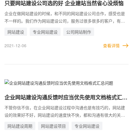
只要网站建设公司选的好 企业建站当然省心没烦恼
企业在做网站建设的时候，和不同的网站建设公司合作，感受也是
不一样的。我们作为网站建设公司，服务过很多很多的客户，有时
候和客户交流的过程中，经常会听见客户的抱怨，比如之前做网站
网站建设
专业网站建设
公司网站制作
的时候，之前的网站建设公司服务不好，技术不好，什么都做不
了，让人生气，也会有客户称赞，之前的网站建设公司服务蛮好
2021-12-06
查看详情
的，但是费用太高了，所以更换了网站建设公司，诸如此类等等褒
贬不一的评价。企业选择网站建设公司真的尤为重要，会关系到建
站时的各个方面，如果网站建设公司选择的不好，建站的时候麻烦
会比较多，只要网站建设公司选的好，企业建站当然省心没烦恼。
企业网站建设沟通反馈时应当优先使用文档格式汇总
问题
不管你信不信，在企业网站建设过程中沟通也是有技巧的，网站建
设的效果好不好，网站建设的速度快不快，都和沟通有很大的关
系。企业网站建设是需要企业和网站建设公司共同合作完成的，而
网站建设周期
网站建设项目
专业网站建设
在合作中最不可缺少的就是沟通，每个企业都有自己的工作习惯，