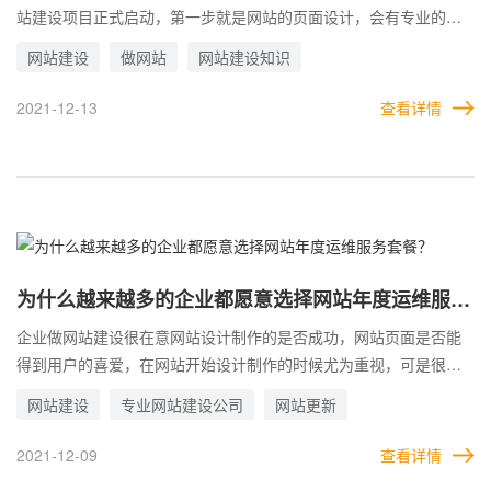
站建设项目正式启动，第一步就是网站的页面设计，会有专业的网
页设计师和企业沟通，经常会提到一些网站建设有关资料的提供问
网站建设
做网站
网站建设知识
题，企业需要按照企业网站栏目架构来提供资料，这样设计师才好
按照资料来排版设计，有的企业在网站资料提供环节比较纠结，不
2021-12-13
查看详情
知道网站资料如何准备，迟迟不提供网站资料又希望网站设计早日
动工，以往有过类似的情况，企业让用一些临时资料代替，上线前
再替换，结果到最后问题还是比较多的，最终不满意，网站设计还
是要推翻重新做，所以网站设计的时候一定要提供对应的页面资
料，企业网站建设为什么一定要先提供资料才能开始进行页面设
计？
为什么越来越多的企业都愿意选择网站年度运维服务
套餐？
企业做网站建设很在意网站设计制作的是否成功，网站页面是否能
得到用户的喜爱，在网站开始设计制作的时候尤为重视，可是很多
企业在网站建设上线后反而对网站的维护工作有些疏忽，往往这样
网站建设
专业网站建设公司
网站更新
的后果就是前功尽弃，企业网站设计制作的再完美，如果没有后面
的好好维护，照样很难发挥出企业网站的价值，企业重视网站建
2021-12-09
查看详情
设，不光光要在网站建设的时候重要，网站验收上线后更应该要加