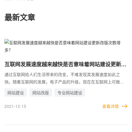
最新文章
互联网发展速度越来越快是否意味着网站建设更新改
版次数增多？
通过互联网给人们生活带来的改变，不难发现其发展速度如此之
快。随着互联网的发展，电子产品的升级，现在在互联网上可做的
事情越来越多，方便了人们的生活。企业网站最开始可能就是提供
网站建设
网站改版
专业网站建设
给用户展示浏览的作用，而后随着互联网的发展，电子产品的功能
进步，企业网站建设功能上也越来越多样话，不仅可以在线浏览，
2021-12-15
查看详情
还可以在线取得沟通联系，以及还可以在线提交订单等等新功能的
实现，新做的企业网站和以前的老网站对比感非常大，所以说，互
联网发展速度越来越快是否意味着网站建设更新改版次数增多？