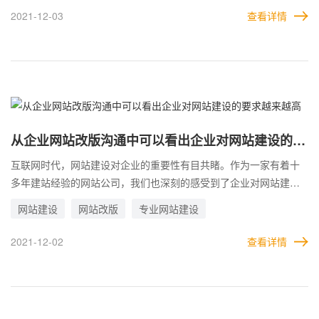
有的企业反馈问题沟通问题的时候，喜欢口头表达，所以电话语音
2021-12-03
查看详情
沟通的比较多，有的企业喜欢发消息表达，一条接着一条，断断续
续一直，这样沟通起来比较费劲，甚至还有可能遗漏问题，比较混
乱，而一般做过网站建设的企业都知道把所有的问题汇总起来，然
后统一反馈进行沟通处理，但是由于理解不一样，有的问题也算不
上问题，但是总体来说，企业网站建设沟通反馈时应当优先使用文
档格式汇总问题。
从企业网站改版沟通中可以看出企业对网站建设的要
求越来越高
互联网时代，网站建设对企业的重要性有目共睹。作为一家有着十
多年建站经验的网站公司，我们也深刻的感受到了企业对网站建设
态度的转变，尤其是对现有网站进行改版的企业，不管是第一次改
网站建设
网站改版
专业网站建设
版还是二次改版亦或是很多次改版，在使用的过程中，一次比一次
重视网站建设，可能企业第一次做网站建设，对网站建设的概念比
2021-12-02
查看详情
较模糊，不是很懂，随随便便就做好一个网站建设，然后在使用的
过程中，慢慢发现问题和不足，所以才有了后面网站改版的想法，
针对企业的需求，每一次改版都是更进一步，我们从企业网站改版
沟通中可以看出企业对网站建设的要求越来越高。