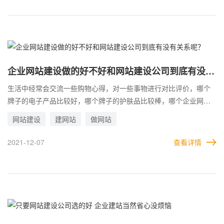
倍重要，网站运维做的好，网站效果好，对企业的发展帮助就越显
著，我想这就是为什么越来越多的企业都愿意选择网站年度运维服
务套餐的原因。
企业网站建设做的好不好和网站建设公司到底有没有
关系呢？
生活中经常会交流一些购物心得，对一些事物进行对比评价，哪个
牌子的电子产品比较好，哪个牌子的护肤品比较棒，哪个企业网站
建设的比较好，哪个网站建设公司可靠等等，貌似什么都可以讨论
网站建设
建网站
做网站
对比评价，比如企业想要做网站建设的时候，在浏览别的企业网站
建设的时候，觉的这个网站做的并不好，于是可能就会想，做这个
2021-12-07
查看详情
企业网站建设的建站公司不行，要避开和这样的网站建设公司合
作，但是这个网站建设公司一般也会有一些好的案例展示，客户可
能会觉得好，也可能会觉得不好，每个人的眼光不一样，那么企业
网站建设做的好不好和网站建设公司到底有没有关系呢？