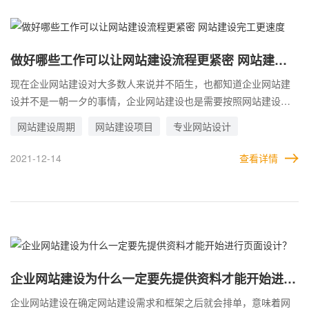
做好哪些工作可以让网站建设流程更紧密 网站建设
完工更速度
现在企业网站建设对大多数人来说并不陌生，也都知道企业网站建
设并不是一朝一夕的事情，企业网站建设也是需要按照网站建设流
程一步一步来完成的，从页面设计到前端动画实现，再到程序后台
网站建设周期
网站建设项目
专业网站设计
功能的实现，再到最终的验收上线，看似很简单的四大流程，其中
可能却有着各种各样的问题，任何一个问题如果没有得到好的解
2021-12-14
查看详情
决，都会影响到接下来的网站建设进度，这也是为什么有的企业网
站建设能够在预计建站周期内提前完工，有的企业网站建设公司会
超出预计建站周期时间，那么，做好哪些工作可以让网站建设流程
更紧密，网站建设完工更速度呢？
企业网站建设为什么一定要先提供资料才能开始进行
页面设计？
企业网站建设在确定网站建设需求和框架之后就会排单，意味着网