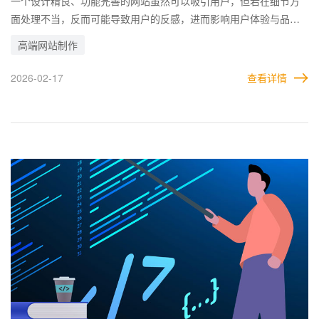
一个设计精良、功能完善的网站虽然可以吸引用户，但若在细节方
面处理不当，反而可能导致用户的反感，进而影响用户体验与品牌
形象。 企业在制作高端网站时，应以提升用户体验为核心目标，切
高端网站制作
忌因追求短期利益或忽视细节问题而引起用户的反感。通过关注用
户需求、优化功能设计以及避免这些问题，可以有效提升网站的用
2026-02-17
查看详情
户满意度与品牌形象。 最根本的方法是，在了解清楚企业的需求与
意向用户之后，建站公司需站在用户的视角建设网站，直接代入角
色，这样才知道什么样的网站做出来才是最吸引人的。