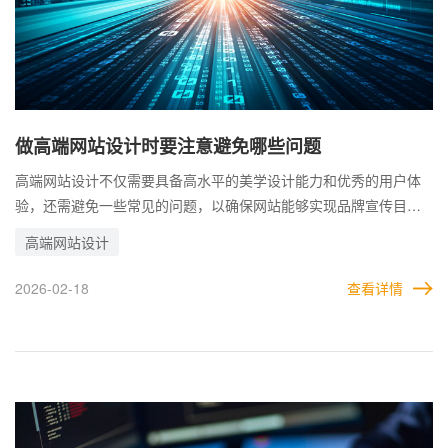
做高端网站设计时要注意避免哪些问题
高端网站设计不仅需要具备高水平的美学设计能力和优秀的用户体
验，还需避免一些常见的问题，以确保网站能够实现品牌宣传目
标，并提供优质的访问体验。 高端网站设计是一项注重细节的工
高端网站设计
作，设计者需要在追求美观、高效和创新的同时，避免功能局限、
动态效果滥用、移动端适配不足、内容规划杂乱以及安全性隐患等
2026-02-18
查看详情
问题。 只有全面优化设计，才能打造符合品牌需求且令人满意的高
端网站。