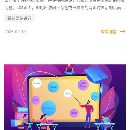
问题。404页面，即用户访问不存在或已移除的网页时显示的页面，
它直接影响用户对网站的整体印象和体验。 如果处理不当，可能会
高端网站设计
导致用户流失，甚至影响品牌形象。因此，一个设计良好的404页面
不仅可以化解用户的负面情绪，还能够引导用户回到正确的路径。
2026-02-19
查看详情
一个设计优秀的404页面不仅可以减少用户流失，还能够提升品牌形
象，增强用户对网站的信任感。通过结合清晰的引导、友好的语
言、品牌一致性以及创意互动设计，企业可以将404页面转化为一个
提升用户体验和增加用户粘性的工具。