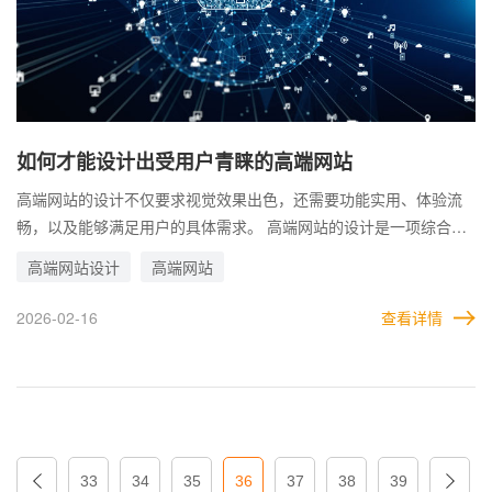
如何才能设计出受用户青睐的高端网站
高端网站的设计不仅要求视觉效果出色，还需要功能实用、体验流
畅，以及能够满足用户的具体需求。 高端网站的设计是一项综合性
工作，它需要视觉设计、用户体验和技术开发多方面的协作。只有
高端网站设计
高端网站
在各环节中精益求精，才能打造出真正受用户青睐的高端网站。 那
么，企业到底如何设计高端网站，才更容易符合用户的预期，给用
2026-02-16
查看详情
户更好的体验？
33
34
35
36
37
38
39