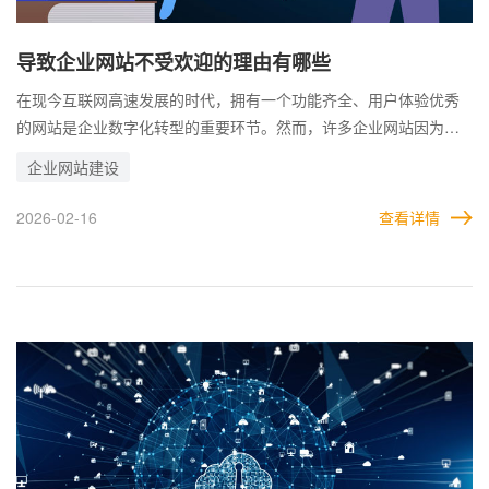
导致企业网站不受欢迎的理由有哪些
在现今互联网高速发展的时代，拥有一个功能齐全、用户体验优秀
的网站是企业数字化转型的重要环节。然而，许多企业网站因为种
种原因未能吸引用户关注，甚至逐渐失去竞争力。 譬如一些网站未
企业网站建设
能定期更新，内容陈旧且缺乏价值，导致用户无法获得有意义的信
息。此外，过度使用广告或营销语言也可能让用户产生反感。 企业
2026-02-16
查看详情
网站之所以不受欢迎，归根到底在于未能满足用户实际需求。未
来，企业应从设计、功能、内容和技术等方面进行优化，以创造更
加友好的用户体验，实现网站价值的最大化。