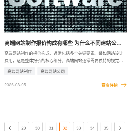
高端网站制作报价构成有哪些 为什么不同建站公司
报价差异明显
高端网站制作的报价构成，通常包括多个关键要素。譬如网站设计
费用，这是整体报价的核心部分。高端网站通常需要独特的视觉效
果，设计师会依据品牌形象、行业特点及目标用户需求进行定制化
高端网站制作
高端网站公司
设计，设计费因此较高。 而建站公司的报价差异显著的原因，主要
体现在技术能力、服务标准以及团队经验上。技术能力高、项目经
2026-03-05
查看详情
验丰富的公司通常报价较高，这些公司擅长为客户量身定制复杂系
统，并能够提供长期维护与升级服务。 而一些价格较低的公司可能
采取模板化建站方式，虽然能快速交付，但在功能拓展及后期维护
上存在局限性。因此，企业在开始高端网站建设之前，有必要对这
两种情况做详细了解。
29
30
31
32
33
34
35