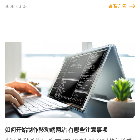
提供独特价值。通过定期更新优质文章、资源或产品信息，维持用
2026-03-06
查看详情
户的关注度。同时，内容排版需清晰易读，避免冗长或过于复杂的
表达。 要让高端网站受到多数用户喜欢，设计者与开发者需在用户
需求、功能设计和内容优化的各个环节中做到精益求精，同时积极
倾听用户意见并持续改进。只有这样，才能真正打造出一个既高端
又受欢迎的网站。
如何开始制作移动端网站 有哪些注意事项