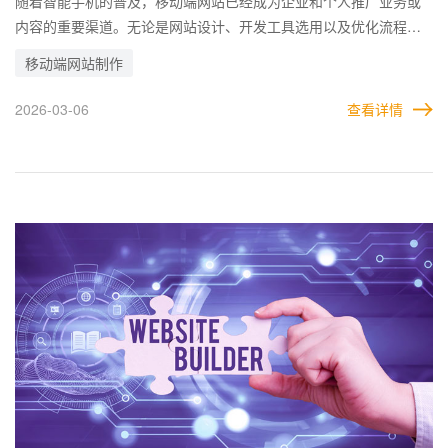
随着智能手机的普及，移动端网站已经成为企业和个人推广业务或
内容的重要渠道。无论是网站设计、开发工具选用以及优化流程等
方面，都会对移动端网站效果产生重要影响。 譬如，移动端屏幕尺
移动端网站制作
寸有限，因此应采用响应式设计，在不同屏幕大小上均能正常显
示。在页面布局上，建议选择简洁明了的设计风格，确保用户能够
2026-03-06
查看详情
快速找到所需信息。同时，字体大小、间距和图像比例等视觉元素
需适应移动设备，避免因设计不当导致用户体验下降。 制作移动端
网站需要综合考虑用户体验、开发效率及性能优化等多方面因素。
只有具备出色的设计和技术支持，才能打造一个具有市场竞争力的
移动端网站。