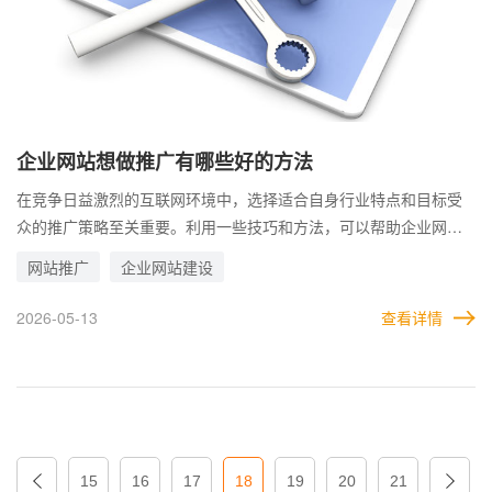
企业网站想做推广有哪些好的方法
在竞争日益激烈的互联网环境中，选择适合自身行业特点和目标受
众的推广策略至关重要。利用一些技巧和方法，可以帮助企业网站
在推广中取得更好的效果。 譬如竞价，企业可以通过投放付费广
网站推广
企业网站建设
告，在搜索引擎结果页面的显眼位置展示自己的产品或服务。SEM
具有高度的目标性，例如通过设置地域、年龄、兴趣等条件，企业
2026-05-13
查看详情
可以直接触达最相关的潜在客户，从而提升转化率。 企业网站的推
广方法多种多样，每种方法都有其特定的优势和适用场景。企业在
选择时应结合自身资源、行业特点和目标用户行为，制定综合性的
推广策略，以最大化营销效果。
15
16
17
18
19
20
21