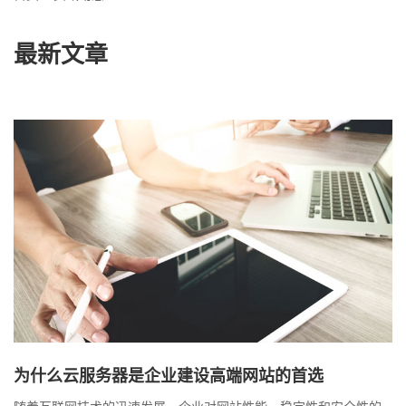
最新文章
为什么云服务器是企业建设高端网站的首选
随着互联网技术的迅速发展，企业对网站性能、稳定性和安全性的