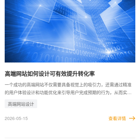
高端网站如何设计可有效提升转化率
一个成功的高端网站不仅需要具备视觉上的吸引力，还需通过精准
的用户体验设计和功能优化来引导用户完成预期的行为，从而实现
高转化率目标。 调查显示，用户对于网站的等待时间容忍度极低，
高端网站设计
通常不到3秒。因此，从技术层面优化图片压缩、服务器响应速度以
及前端代码效率，可以显著提升用户体验。 高端网站设计要在视觉
2026-05-15
查看详情
表现、功能优化、用户体验和行动引导之间取得平衡，以最大化转
化率。通过不断分析用户行为并进行优化，企业能够在竞争中脱颖
而出，实现商业目标的突破。