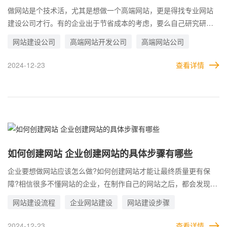
公司
做网站是个技术活，尤其是想做一个高端网站，更是得找专业网站
建设公司才行。有的企业出于节省成本的考虑，要么自己研究研
究，要么找个人来帮自己建站，但结局全都是花钱打水漂。 如果对
网站建设公司
高端网站开发公司
高端网站公司
网站有高要求还能这么轻易做到的话，那么多高端网站公司就没必
要存在了。这就如同开锁的通下水道的那些师傅一样，吃的就是技
2024-12-23
查看详情
术。这样的技术不是轻易能学来的，也不是别人轻易就能顶替的了
的。 因此，企业要想确保网站的质量，最好还是找专业的网站建设
公司最为稳妥。只不过，由于建站需求的火爆，市面上做网站开发
的企业很多，有优有劣，如何辨别好坏成为了关键。
如何创建网站 企业创建网站的具体步骤有哪些
企业要想做网站应该怎么做?如何创建网站才能让最终质量更有保
障?相信很多不懂网站的企业，在制作自己的网站之后，都会发现各
种漏洞和错误，导致对网站最终成功不满意，甚至返工重改的情
网站建设流程
企业网站建设
网站建设步骤
况。 其实，这是企业并没有搞清楚创建网站的步骤，也没有认真考
虑过自己该如何创建网站。因此，导致了制作站点的过程中，很多
2024-12-23
查看详情