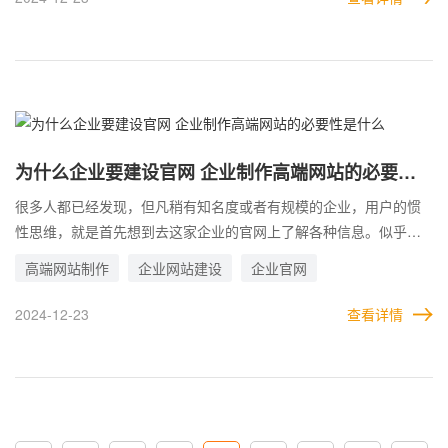
细节问题没有得到重视，所以导致最终网站的质量，与所需相去甚
远。 那么，对于企业而言，应该如何创建网站，具体的创建步骤又
是怎样的?
为什么企业要建设官网 企业制作高端网站的必要性
是什么
很多人都已经发现，但凡稍有知名度或者有规模的企业，用户的惯
性思维，就是首先想到去这家企业的官网上了解各种信息。似乎在
无形之间，用户已经把企业官网作为了企业的一种代替。 就像学校
高端网站制作
企业网站建设
企业官网
一样，很多家长和老师，在选择学校，尤其是高中和大学时，都会
去学校的官网做详细的了解。因为官网代表了权威性和真实性，是
2024-12-23
查看详情
企业或学校最好的写照，也能让用户对其有更真实和深入的了解。
得益于互联网快速发展带来的便利性，越来越多的用户习惯于在网
上了解信息。官网作为企业在线上的代表，而访问官网的思维几乎
扎根于用户的潜意识中。若不想浪费时间线下跑来跑去，利用官网
去筛选和了解是最好的选择。