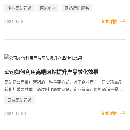
来，网站的优势根本得不到释放，自然无法作用于企业。 要想自己
企业网站建设
网站维护
网站运维服务
的高端网站充分发挥作用，企业就应该物尽其用，将网站运行起
来。所以很多专业的高端网站公司，特意推出了网站运维服务，就
2024-12-24
查看详情
是为不具备条件的企业做网站运营和维护，助力网站提升。 只不
过，很多企业要么是因为预算问题，要么是出于白嫖的心理，总会
认为运维服务应该包含在网站建设的费用中，但绝大多数企业提供
运维服务都是要收费的。
公司如何利用高端网站提升产品转化效果
网站是公司推广营销的一种重要方式，对于企业而言，是实现商品
转化的重要载体。通过制作高端网站，企业就有可能打通销售渠
道，促进商品的销售，实现产品业务的转化。 大多数企业建站的目
高端网站建设
的，就是为了商品的买卖，或者向客户提供服务，从而彼此交易或
合作。无论是哪一种，都是转化越高，对企业才越有意义，这也是
2024-12-23
查看详情
企业建设高端网站的初衷。 所以，企业需要分两步走，第一步是建
设网站，主要是将自己对网站的要求，规划等全部对接给建站公