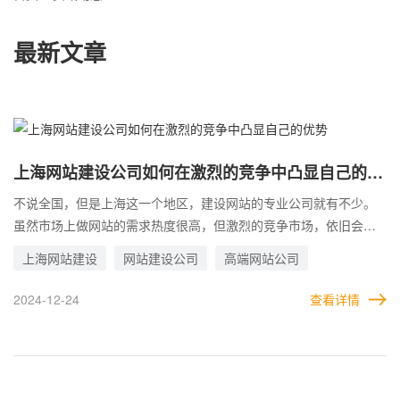
最新文章
上海网站建设公司如何在激烈的竞争中凸显自己的优
势
不说全国，但是上海这一个地区，建设网站的专业公司就有不少。
虽然市场上做网站的需求热度很高，但激烈的竞争市场，依旧会对
建站公司的发展产生影响。因此，上海网站建设公司需要更好的方
上海网站建设
网站建设公司
高端网站公司
法来胜过同行。 要想赢得客户，首先就需要取得客户的信任。上海
网站建设公司在激烈的市场竞争中，需要将自己特有的优势总结并
2024-12-24
查看详情
放大。要知道，客户不会把过多的注意力放在一家公司身上。所
以，建站公司要确保在最短时间内，让客户记住自己的优势和特
征。 无论是技术实力，还是做过的成功案例，都是企业自信的基
础。网站公司可以在宣传自身的同时，向客户输出自己的水平和案