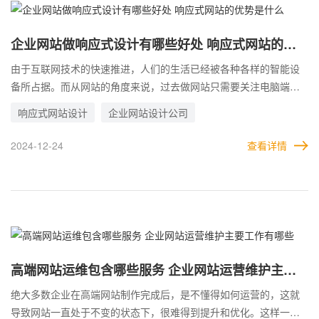
例。这样，用户会在不知不觉之间，记住自己，这样也为接下来的
引流，创造了条件。
企业网站做响应式设计有哪些好处 响应式网站的优
势是什么
由于互联网技术的快速推进，人们的生活已经被各种各样的智能设
备所占据。而从网站的角度来说，过去做网站只需要关注电脑端即
可，随着移动互联网的兴盛，企业在建站时还需要注重响应式设
响应式网站设计
企业网站设计公司
计。 这是因为，移动端与电脑端的差别太过明显，电脑样式的网
站，在移动端根本无法正常浏览，所以要开发移动端网站。但是随
2024-12-24
查看详情
着移动设备越来越多，每一种设备之间的规格都不一样，导致连移
动端网站也不能很好的适应。 在这种情况下，响应式网站应运而
生，完美的契合了当下的市场环境。无论是用户是在怎样的场景
中，用什么样的移动设备在查看网站。通过响应式设计，企业网站
都能以最合理的样式，展现在用户面前。
高端网站运维包含哪些服务 企业网站运营维护主要
工作有哪些
绝大多数企业在高端网站制作完成后，是不懂得如何运营的，这就
导致网站一直处于不变的状态下，很难得到提升和优化。这样一