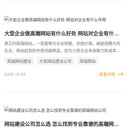
司，好让对方更好的了解企业的需求，从而制作出更符合企业期望
的网站。
大型企业做高端网站有什么好处 网站对企业有什么
作用
真正的高端网站，一定能够为企业附能，创造价值。越是规模大的
企业，网站起到的作用也越明显。因为小型企业本身精力和成本都
有限，无法充分发挥网站的优势。 但是大型企业则不同，企业本身
高端网站建设
大型网站建设公司
高端网站
无论是规模还是影响力，都远超小型公司。这样一来，制作高端网
站，就等于是强强联合，二者都可以互相利用彼此，共同促进自
2024-12-23
查看详情
己，从而取得一加一大于二的效果。 很多用户会发现，大型企业或
集团的官网，制作的都非常大气。网站本身的内容可能并不多，但
是却能起到非常好的引流获客效果。其实，这就是彼此互相结合产
生的结果。
网站建设公司怎么选 怎么找到专业靠谱的高端网站