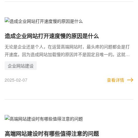
获得用户的信任吗?所以，企业在建设高端网站时，要从各个方面做
好防护，以应对此种情况的发生。
造成企业网站打开速度慢的原因是什么
无论是企业还是个人，在运营高端网站时，最头疼的问题都会是打
开速度。因为造成网站加载慢的原因并不是固定且唯一的。这就导
致，需要通过各种情况去分析。 尤其是，很多企业为了快速获客，
企业网站建设
一开始都是通过花钱去做推广引流的。如果高端网站打开的速度太
慢，那么好不容易引来的用户，会因为加载时间过长而退走，根本
2025-02-07
查看详情
没有进入到网站，企业的推广资金也就白花了。 无论从任何角度，
网站加载过慢都会对企业产生不利影响。所以，企业需要了解各种
可能引起网站速度变慢的原因，从而可以逐一排查，更快的找到解
决方法。
高端网站建设时有哪些值得注意的问题