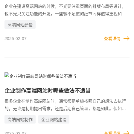
企业在建设高端网站的时候，不光要注重页面的排版布局等设计，
也不光只关注功能的开发。一些微不足道的细节同样值得重视和关
注。 这些细节看起来其实并不影响网站的整体质量，但是实际上却
高端网站建设
在潜移默化中，影响用户的体验，从而降低用户或平台对于网站的
评价，不利于企业做高端网站的推广，不利于品牌形象的建立。 比
2025-02-07
查看详情
如网站的结构、内容的创作、页面的设计等，都有很多值得重视的
方面。不仅要合理，还要尽可能从用户的角度出发。这样设计出来
的网站，才是最接近用户的，更容易引起用户的共鸣。
企业制作高端网站时哪些做法不适当
很多企业在制作高端网站时，通常都是单纯按照自己的想法去执行
的，无论是初期提出需求，还是后期自己管理，都是如此。但如果
希望做好网站优化，有的做法就需要注意。 如果网站不要求做优
高端网站制作
企业网站建设
化，那么无论执行怎样的方案，只要不影响网站展现，或者改变了
也能够恢复，就基本上没有影响，可以随心所欲的修改。 但是一旦
2025-02-07
查看详情