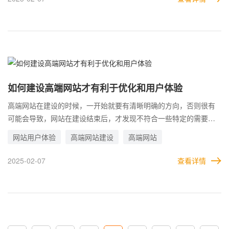
网站确定要做优化，那么很多做法就不一定适用了。别以为改了之
后再恢复过来，就没有问题了。任何一个不恰当的改动，都很有可
能造成蝴蝶效应。即使自己恢复了修改，网站也已经受到了影响。
如何建设高端网站才有利于优化和用户体验
高端网站在建设的时候，一开始就要有清晰明确的方向，否则很有
可能会导致，网站在建设结束后，才发现不符合一些特定的需要，
会给企业造成很大的损失。 在诸多需求中，网站优化算是最特殊的
网站用户体验
高端网站建设
高端网站
一个了。因为网站优化的方法，是按照搜索引擎的算法制定的。而
搜索引擎对网站的要求其实非常多，不仅对质量有要求，形式也有
2025-02-07
查看详情
限制，不是任何一种建站方式都能被搜索引擎认可的。 假如在建设
高端网站时，使用了不被搜索引擎识别的技术，那么网站即使做的
再好看，也无法获得来自搜索引擎的加成。这对依靠网站推广获客
的企业来说，直接少了一个重要的引流渠道。