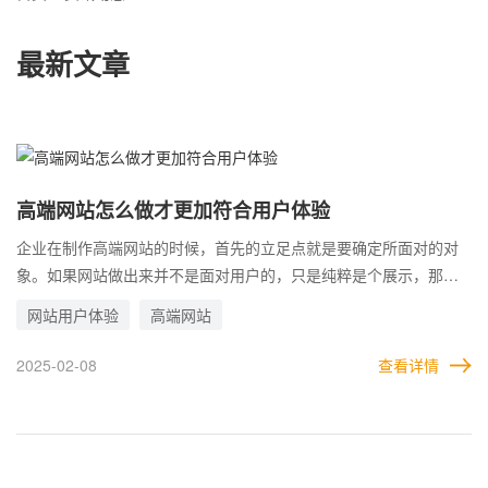
最新文章
高端网站怎么做才更加符合用户体验
企业在制作高端网站的时候，首先的立足点就是要确定所面对的对
象。如果网站做出来并不是面对用户的，只是纯粹是个展示，那就
重点考虑效果即可。 但是，如果企业希望通过高端网站实现商业目
网站用户体验
高端网站
的，获取更多有效的客户。那么在建设高端网站时，就必须要站在
用户的立场，从用户体验角度出发，对网站进行调整。 只有让网站
2025-02-08
查看详情
的每一处都符合用户体验，才能给予用户更好的访问感受。用户对
网站越来越喜欢，也会对企业越来越信任，有利于促成后期的合
作。