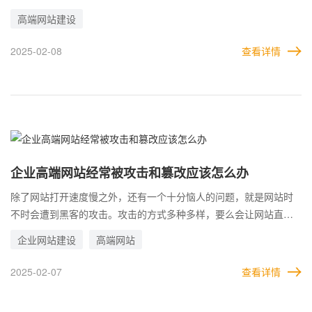
绝不可忽视的重要媒介。 要知道，很多用户在做选择时，都会对企
高端网站建设
业进行考察。而官网，就是企业的重点考察对象。如果一个企业的
网站本身都破烂不堪，毫无亮点，用户在访问之后，自然也不可能
2025-02-08
查看详情
对企业产生任何信任。 由此来看，网站相当于企业在线上的化身，
网站的档次高低就相当于企业本身的门面，试问用户如果线下去企
业，看到的是破败不堪的办公室，又怎会选择与这样的公司合作。
企业高端网站经常被攻击和篡改应该怎么办
除了网站打开速度慢之外，还有一个十分恼人的问题，就是网站时
不时会遭到黑客的攻击。攻击的方式多种多样，要么会让网站直接
瘫痪打不开，要么网站就被改的乱七八糟。 更有甚者，有的网站还
企业网站建设
高端网站
会被篡改，打开网站就会被强制跳转到一个灰色网站，导致自己的
网站完全无法正常使用。这些情况造成的影响是很严重的，不仅损
2025-02-07
查看详情
失了流量，还会影响自己的品牌形象。 试想，一个企业的官网如果
动不动就被攻击打不开，或者一打开就是异常网站，这样的企业会