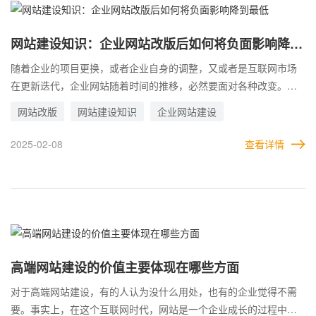
网站建设知识：企业网站改版后如何将负面影响降到
最低
随着企业的项目更换，或者企业自身的调整，又或者是互联网市场
在更新迭代，企业网站随着时间的推移，必然要面对各种改变。而
在这种情况下，为了适应新的环境，就必须要做网站改版。 而网站
网站改版
网站建设知识
企业网站建设
的改版，就相当于把以前设定好的东西抛弃，然后换上新的。但是
如此一来，旧的内容如何处理就成了关键。要是处理不好，很有可
2025-02-08
查看详情
能给网站带来极大的负面影响。 企业网站改版对老用户和搜索引擎
影响最大，因为老用户已经习惯了旧的网站，而搜索引擎也收录了
旧的内容，给了相应的排名或流量。如果改版后旧的消失了，等于
出现了大量无效内容，可想而知老用户或者搜索引擎会对网站有着
怎样的恶劣印象。
高端网站建设的价值主要体现在哪些方面
对于高端网站建设，有的人认为没什么用处，也有的企业觉得不需
要。事实上，在这个互联网时代，网站是一个企业成长的过程中，