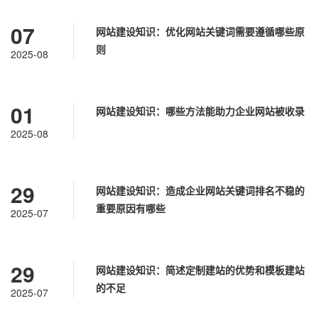
07
网站建设知识：优化网站关键词需要遵循哪些原
则
2025-08
01
网站建设知识：哪些方法能助力企业网站被收录
2025-08
29
网站建设知识：造成企业网站关键词排名不稳的
重要原因有哪些
2025-07
29
网站建设知识：简述定制建站的优势和模板建站
的不足
2025-07