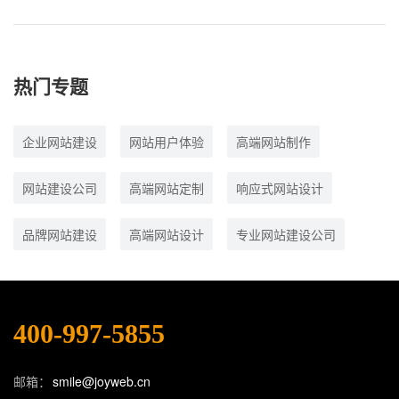
热门专题
企业网站建设
网站用户体验
高端网站制作
网站建设公司
高端网站定制
响应式网站设计
品牌网站建设
高端网站设计
专业网站建设公司
400-997-5855
邮箱：
smile@joyweb.cn