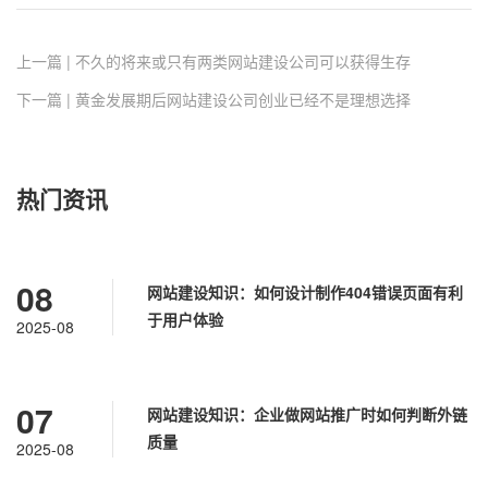
上一篇 | 不久的将来或只有两类网站建设公司可以获得生存
下一篇 | 黄金发展期后网站建设公司创业已经不是理想选择
热门资讯
08
网站建设知识：如何设计制作404错误页面有利
于用户体验
2025-08
07
网站建设知识：企业做网站推广时如何判断外链
质量
2025-08