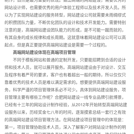
网站设计师，也需要优秀的用户体验工程师以及技术开发人员。所
以为了实现网站建设的服务转型，网站建设公司就需要未雨绸缪式
的积攒团队力量，不断优化团队的设计和技术开发能力。需要特别
注意的是，高端网站建设团队能力的形成，是不可能一蹴而就的，
有其自身的成长规律和成长周期。这就意味着网站建设公司可以高
起点，但是真正要提供高端网站建设是需要一个过程的。
高端网站建设体现在高端项目管理
不同于模板网站和普通的定制开发，只要能招聘到合适的设计
师和技术人员，就可以展开服务。高端网站建设由于对设计、交互
及程序有着严苛的要求，客户也有着超出一般的期待，所以仅仅只
靠着优秀的技术人员是难以满足需求的。想要提供高端网站建设服
务，科学严谨的项目管理体系必不可少。具体到网站建设服务，项
目管理主要有哪些工作呢？合肥网站建设一线专业品牌引航博景，
已经有十三年的网站设计制作经验，从2012年开始转型高端网站建
设服务以来，历经奖金七八年的时间，逐渐摸索总结一套行之有效
的高端网站建设项目管理方法。在网站建设项目管理中的体现是：
第一，项目管理协助技术人员，深入了解客户对网站设计制作的明