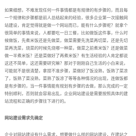
如果细想，不难发现任何一件事情都是有规律的有步骤的，而且每
一个规律和步骤都是前人总结起来的经验，很多企业第一次接触网
站建设，肯定觉得就是做一个网站而已，能有什么步骤呢？就拿个
很简单的事情来说，人都要吃一日三餐，比如做饭这件事，什么时
候做饭，先煮米饭还是先做菜，做菜需要先洗菜再切菜，还是先切
菜再洗菜，烧菜的时候先烧哪一种菜，做菜之前煮米饭？还是做菜
做一半煮米饭？还是菜做好了再煮米饭？有生活经验的人肯定都说
这还不简单，这还需要研究嘛？那对于刚刚自己生活的小白来说，
可能就不是很清楚，拿捏不准步骤，菜做好了饭没熟，饭熟了菜凉
了，饭熟了菜没熟，菜熟了饭凉了等等各种情况的出现，连做饭都
是有步骤的，当一件事情能有规划有步骤的去做，那么完成的一定
特别顺利，否则就会容易出乱，企业网站建设是需要按照具体的建
站流程和正确的步骤往下进行的。
网站建设需求先确定
企业对网站建设有什么需求，想要做什么样的网站建设，在建站之