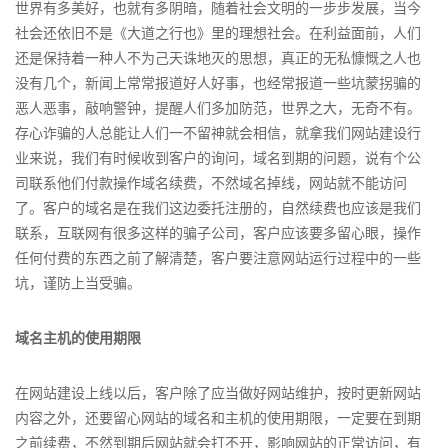
世界有多美好，也就有多阴暗，随着社会文明的一步步发展，当今
社会还依旧不是《大道之行也》里的理想社会。在利益面前，人们
还是保持着一种人不为己天诛地灭的思想，真正的无私慷慨之人也
没有几个，新闻上常常报道好人好事，也经常报道一些坑蒙拐骗的
恶人恶事，敲响警钟，提醒人们多加防范，世界之大，无奇不有。
存心诈骗的人总能让人们一不留神就会相信，就拿我们网站建设行
业来说，我们有时候收到客户的询问，域名到期的问题，说有个公
司联系他们付款操作域名续费，不然域名掉线，网站就不能访问
了。客户的域名是在我们这边委托注册的，自然续费也应该是我们
联系，互联网有很多这样的骗子公司，客户应该要多留心眼，操作
任何付费的东西之前了解清楚，客户要注意网站运行过程中的一些
坑，谨防上当受骗。
域名主机的使用期限
在网站建设上线以后，客户除了应当做好网站维护，按时更新网站
内容之外，还要留心网站的域名和主机的使用期限，一定要在到期
之前续费，不然到期后网站就会打不开，影响网站的正常访问，有