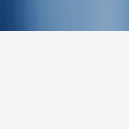
项目简介
康朴生物成立于2021年4月，专注于siRNA药物的开发，由数位
siRNA药物开发经验丰富的海归科学家创立。公司致力于开发新一
代siRNA药物，为全球患者提供更好的治疗手段。RNAi是一项诺贝
尔奖获奖技术，利用大自然生物学机制的力量来沉默有针对性的基
因。这种创新技术涉及使用短的双链RNA分子和生物体自然的机
制-RNA诱导沉默复合物或RISC。