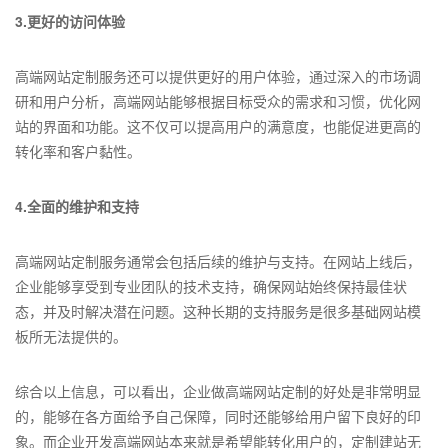
3.更好的访问体验
高端网站定制服务还可以提供更好的用户体验，通过深入的市场调
研和用户分析，高端网站能够根据目标受众的需求和习惯，优化网
站的界面和功能。这不仅可以提高用户的满意度，也能促进更高的
转化率和客户黏性。
4.全面的维护和支持
高端网站定制服务通常会包括后续的维护与支持。在网站上线后，
企业能够享受到专业团队的技术支持，确保网站始终保持最佳状
态，并及时解决潜在问题。这种长期的支持服务是很多基础网站模
板所无法提供的。
综合以上信息，可以看出，企业做高端网站定制的好处是非常明显
的，能够在各方面给予自己保障，同时还能够给用户留下良好的印
象。而企业开发高端网站本来就是希望能转化用户的，定制建站无