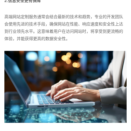
2.信息安全更有保障
高端网站定制服务通常会结合最新的技术和趋势，专业的开发团队
会使用先进的技术手段，确保网站在性能、响应速度和安全性上达
到行业领先水平。这意味着用户在访问网站时，将享受到更流畅的
体验，并能获得更高的数据安全性。