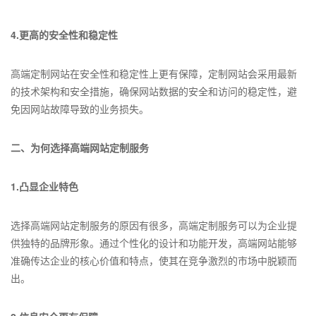
4.更高的安全性和稳定性
高端定制网站在安全性和稳定性上更有保障，定制网站会采用最新
的技术架构和安全措施，确保网站数据的安全和访问的稳定性，避
免因网站故障导致的业务损失。
二、为何选择高端网站定制服务
1.凸显企业特色
选择高端网站定制服务的原因有很多，高端定制服务可以为企业提
供独特的品牌形象。通过个性化的设计和功能开发，高端网站能够
准确传达企业的核心价值和特点，使其在竞争激烈的市场中脱颖而
出。